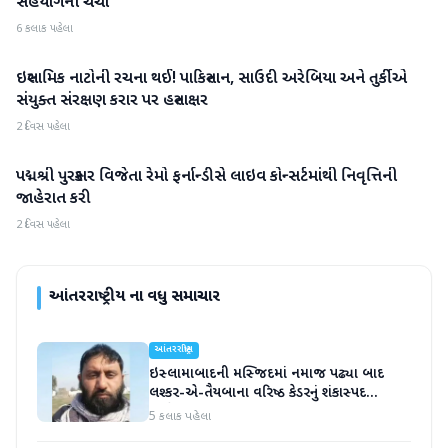
સહયોગની ચર્ચા
6 કલાક પહેલા
ઇસ્લામિક નાટોની રચના થઈ! પાકિસ્તાન, સાઉદી અરેબિયા અને તુર્કીએ
આંતરરાષ્ટ્રીય
સંયુક્ત સંરક્ષણ કરાર પર હસ્તાક્ષર
2 દિવસ પહેલા
પદ્મશ્રી પુરસ્કાર વિજેતા રેમો ફર્નાન્ડીસે લાઇવ કોન્સર્ટમાંથી નિવૃત્તિની
આંતરરાષ્ટ્રીય
જાહેરાત કરી
2 દિવસ પહેલા
આંતરરાષ્ટ્રીય
ના વધુ સમાચાર
આંતરરાષ્ટ્રીય
ઇસ્લામાબાદની મસ્જિદમાં નમાજ પઢ્યા બાદ
લશ્કર-એ-તૈયબાના વરિષ્ઠ કેડરનું શંકાસ્પદ
સંજોગોમાં મોત
5 કલાક પહેલા