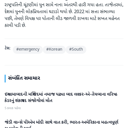
રાષ્ટ્રપતિની ચૂંટણીમાં યુન સામે નાના અંતરથી હારી ગયા હતા. તાજેતરમાં,
દેશમાં યુનની લોકપ્રિયતામાં ઘટાડો થયો છે. 2022 માં સત્તા સંભાળ્યા
પછી, તેમણે વિપક્ષ પર પોતાની લીડ જાળવી રાખવા માટે સખત મહેનત
કરવી પડી છે.
ટેગ્સ:
#
emergency
#
Korean
#
South
સંબંધિત સમાચાર
ઇસ્લામાબાદની મસ્જિદમાં નમાજ પઢ્યા બાદ લશ્કર-એ-તૈયબાના વરિષ્ઠ
આંતરરાષ્ટ્રીય
કેડરનું શંકાસ્પદ સંજોગોમાં મોત
5 કલાક પહેલા
જેડી વાન્સે પીએમ મોદી સાથે વાત કરી, ભારત-અમેરિકાના મહત્વપૂર્ણ
આંતરરાષ્ટ્રીય