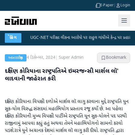
E-Paper
|
Login
લાન
●
બ્રેકિંગ
UGC-NET પરીક્ષા લીકના આરોપો પર રાહુલ ગાંધીએ કેન્દ્ર પર પ્રહાર કર્યા
●
4 ડિસેમ્બર, 2024
|
Super Admin
Bookmark
આંતરરાષ્ટ્રીય
દક્ષિણ કોરિયાના રાષ્ટ્રપતિએ ઇમરજન્સી માર્શલ લૉ'
લાદવાની જાહેરાત કરી
દક્ષિણ કોરિયાના વિપક્ષી દળોએ માર્શલ લૉ લાગુ કરવાના મુદ્દે રાષ્ટ્રપતિ યુન
સુક-યોલ વિરુદ્ધ સંસદમાં મહાભિયોગ પ્રસ્તાવ રજૂ કર્યો છે. આ પહેલા
દક્ષિણ કોરિયાની મુખ્ય વિપક્ષી પાર્ટીએ રાષ્ટ્રપતિ યૂન સુક-યોલને પદ પરથી
રાજીનામું આપવા કહ્યું હતું અથવા તેમને મહાભિયોગનો સામનો કરવો
પડશે.રાત્રે યુને અચાનક દેશમાં માર્શલ લૉ લાગુ કરી દીધો. રાષ્ટ્રપતિ દ્વારા