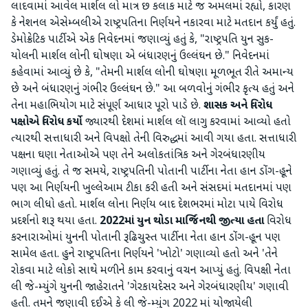
લાદવામાં આવેલ માર્શલ લો માત્ર છ કલાક માટે જ અમલમાં રહ્યો, કારણ
કે નેશનલ એસેમ્બલીએ રાષ્ટ્રપતિના નિર્ણયને નકારવા માટે મતદાન કર્યું હતું.
ડેમોક્રેટિક પાર્ટીએ એક નિવેદનમાં જણાવ્યું હતું કે, "રાષ્ટ્રપતિ યુન સુક-
યોલની માર્શલ લોની ઘોષણા એ બંધારણનું ઉલ્લંઘન છે." નિવેદનમાં
કહેવામાં આવ્યું છે કે, "તેમની માર્શલ લોની ઘોષણા મૂળભૂત રીતે અમાન્ય
છે અને બંધારણનું ગંભીર ઉલ્લંઘન છે." આ બળવોનું ગંભીર કૃત્ય હતું અને
તેના મહાભિયોગ માટે સંપૂર્ણ આધાર પૂરો પાડે છે.
શાસક
અને
વિરોધ
પક્ષોએ
વિરોધ
કર્યો
જ્યારથી દેશમાં માર્શલ લૉ લાગુ કરવામાં આવ્યો હતો
ત્યારથી સત્તાધારી અને વિપક્ષો તેની વિરુદ્ધમાં આવી ગયા હતા. સત્તાધારી
પક્ષના ઘણા નેતાઓએ પણ તેને અલોકતાંત્રિક અને ગેરબંધારણીય
ગણાવ્યું હતું. તે જ સમયે, રાષ્ટ્રપતિની પોતાની પાર્ટીના નેતા હાન ડોંગ-હૂને
પણ આ નિર્ણયની ખુલ્લેઆમ ટીકા કરી હતી અને સંસદમાં મતદાનમાં પણ
ભાગ લીધો હતો. માર્શલ લોના નિર્ણય બાદ દેશભરમાં મોટા પાયે વિરોધ
પ્રદર્શનો શરૂ થયા હતા.
2022
માં
યુન
થોડા
માર્જિનથી
જીત્યા
હતા
વિરોધ
કરનારાઓમાં યુનની પોતાની રૂઢિચુસ્ત પાર્ટીના નેતા હાન ડોંગ-હૂન પણ
સામેલ હતા. હુને રાષ્ટ્રપતિના નિર્ણયને 'ખોટો' ગણાવ્યો હતો અને 'તેને
રોકવા માટે લોકો સાથે મળીને કામ કરવાનું વચન આપ્યું હતું. વિપક્ષી નેતા
લી જે-મ્યુંગે યુનની જાહેરાતને 'ગેરકાયદેસર અને ગેરબંધારણીય' ગણાવી
હતી. તમને જણાવી દઈએ કે લી જે-મ્યુંગ 2022 માં યોજાયેલી