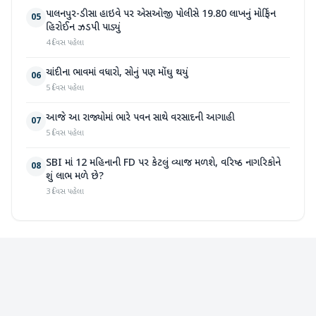
પાલનપુર-ડીસા હાઇવે પર એસઓજી પોલીસે 19.80 લાખનું મોર્ફિન
05
હિરોઈન ઝડપી પાડ્યું
4 દિવસ પહેલા
ચાંદીના ભાવમાં વધારો, સોનું પણ મોંઘુ થયું
06
5 દિવસ પહેલા
આજે આ રાજ્યોમાં ભારે પવન સાથે વરસાદની આગાહી
07
5 દિવસ પહેલા
SBI માં 12 મહિનાની FD પર કેટલું વ્યાજ મળશે, વરિષ્ઠ નાગરિકોને
08
શું લાભ મળે છે?
3 દિવસ પહેલા