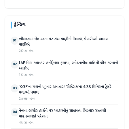
ટ્રેન્ડિંગ
ખીમાણામાં જાહેર રસ્તા પર ગંદા પાણીનો નિકાલ, વેપારીઓ આકરા
01
પાણીએ
2 દિવસ પહેલા
IAF વિંગ કમાન્ડર હનીટ્રેપમાં ફસાયા, સંવેદનશીલ માહિતી લીક કરવાનો
02
આરોપ
1 દિવસ પહેલા
‘KGF’ના યશનો ખૂંખાર અવતાર! ‘ટોક્સિક’ના 4:38 મિનિટના ટ્રેલરે
03
મચાવ્યો ધમાલ
2 કલાક પહેલા
નેનાવા-સાંચોર હાઈવે પર ખાડાઓનું સામ્રાજ્ય બિસ્માર રસ્તાથી
04
વાહનચાલકો પરેશાન
4 દિવસ પહેલા