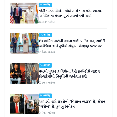
આંતરરાષ્ટ્રીય
જેડી વાન્સે પીએમ મોદી સાથે વાત કરી, ભારત-
અમેરિકાના મહત્વપૂર્ણ સહયોગની ચર્ચા
6 કલાક પહેલા
આંતરરાષ્ટ્રીય
ઇસ્લામિક નાટોની રચના થઈ! પાકિસ્તાન, સાઉદી
અરેબિયા અને તુર્કીએ સંયુક્ત સંરક્ષણ કરાર પર
હસ્તાક્ષર
2 દિવસ પહેલા
આંતરરાષ્ટ્રીય
પદ્મશ્રી પુરસ્કાર વિજેતા રેમો ફર્નાન્ડીસે લાઇવ
કોન્સર્ટમાંથી નિવૃત્તિની જાહેરાત કરી
2 દિવસ પહેલા
આંતરરાષ્ટ્રીય
આપણી પાસે શસ્ત્રોનો "વિશાળ ભંડાર" છે, ઈરાન
"ગરીબ" છે, ટ્રમ્પનું નિવેદન
2 દિવસ પહેલા