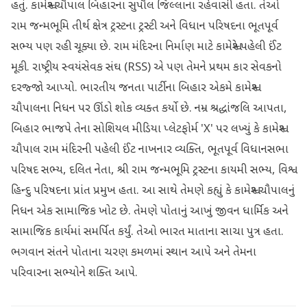
હતું. કામેશ્વર ચૌપાલ બિહારના સુપૌલ જિલ્લાના રહેવાસી હતા. તેઓ
રામ જન્મભૂમિ તીર્થ ક્ષેત્ર ટ્રસ્ટના ટ્રસ્ટી અને વિધાન પરિષદના ભૂતપૂર્વ
સભ્ય પણ રહી ચૂક્યા છે. રામ મંદિરના નિર્માણ માટે કામેશ્વરે પહેલી ઈંટ
મૂકી. રાષ્ટ્રીય સ્વયંસેવક સંઘ (RSS) એ પણ તેમને પ્રથમ કાર સેવકનો
દરજ્જો આપ્યો. ભારતીય જનતા પાર્ટીના બિહાર એકમે કામેશ્વર
ચૌપાલના નિધન પર ઊંડો શોક વ્યક્ત કર્યો છે. નમ્ર શ્રદ્ધાંજલિ આપતા,
બિહાર ભાજપે તેના સોશિયલ મીડિયા પ્લેટફોર્મ 'X' પર લખ્યું કે કામેશ્વર
ચૌપાલ રામ મંદિરની પહેલી ઈંટ નાખનાર વ્યક્તિ, ભૂતપૂર્વ વિધાનસભા
પરિષદ સભ્ય, દલિત નેતા, શ્રી રામ જન્મભૂમિ ટ્રસ્ટના કાયમી સભ્ય, વિશ્વ
હિન્દુ પરિષદના પ્રાંત પ્રમુખ હતા. આ સાથે તેમણે કહ્યું કે કામેશ્વર ચૌપાલનું
નિધન એક સામાજિક ખોટ છે. તેમણે પોતાનું આખું જીવન ધાર્મિક અને
સામાજિક કાર્યમાં સમર્પિત કર્યું. તેઓ ભારત માતાના સાચા પુત્ર હતા.
ભગવાન સંતને પોતાના ચરણ કમળમાં સ્થાન આપે અને તેમના
પરિવારના સભ્યોને શક્તિ આપે.