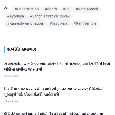
ટેગ્સ:
#
Construction
#
death
#
up
#
Ram Mandir
#
Ayodhya
#
Sangh's first kar sevak
#
Kameshwar Chaupal
#
first brick
#
Ram temple
સંબંધિત સમાચાર
રાયબરેલીમાં એન્કાઉન્ટર બાદ ચોરોની ગેંગની ધરપકડ, પોલીસે 12.4 કિલો
રાષ્ટ્રીય
ચાંદીના દાગીના જપ્ત કર્યા
9 કલાક પહેલા
દિલ્હીમાં ભારે વરસાદથી હવાઈ ટ્રાફિક પર ગંભીર અસર; ઈન્ડિગોએ
રાષ્ટ્રીય
મુસાફરો માટે એડવાઈઝરી જાહેર કરી
11 કલાક પહેલા
કેબિનેટે ખાનગી ખાનગી બેંકને દિલ્હી આપી, ફી અને પ્રવેશ માટે નવા
રાષ્ટ્રીય