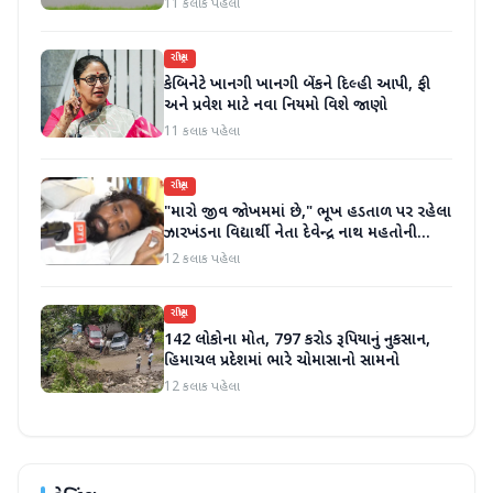
11 કલાક પહેલા
રાષ્ટ્રીય
કેબિનેટે ખાનગી ખાનગી બેંકને દિલ્હી આપી, ફી
અને પ્રવેશ માટે નવા નિયમો વિશે જાણો
11 કલાક પહેલા
રાષ્ટ્રીય
"મારો જીવ જોખમમાં છે," ભૂખ હડતાળ પર રહેલા
ઝારખંડના વિદ્યાર્થી નેતા દેવેન્દ્ર નાથ મહતોની
તબિયત ખરાબ
12 કલાક પહેલા
રાષ્ટ્રીય
142 લોકોના મોત, 797 કરોડ રૂપિયાનું નુકસાન,
હિમાચલ પ્રદેશમાં ભારે ચોમાસાનો સામનો
12 કલાક પહેલા