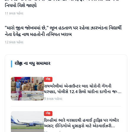
નિયમો વિશે જાણો
11 કલાક પહેલા
"મારો જીવ જોખમમાં છે," ભૂખ હડતાળ પર રહેલા ઝારખંડના વિદ્યાર્થી
રાષ્ટ્રીય
નેતા દેવેન્દ્ર નાથ મહતોની તબિયત ખરાબ
12 કલાક પહેલા
રાષ્ટ્રીય
ના વધુ સમાચાર
રાષ્ટ્રીય
રાયબરેલીમાં એન્કાઉન્ટર બાદ ચોરોની ગેંગની
ધરપકડ, પોલીસે 12.4 કિલો ચાંદીના દાગીના જપ્ત
કર્યા
9 કલાક પહેલા
રાષ્ટ્રીય
દિલ્હીમાં ભારે વરસાદથી હવાઈ ટ્રાફિક પર ગંભીર
અસર; ઈન્ડિગોએ મુસાફરો માટે એડવાઈઝરી
જાહેર કરી