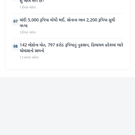
શું લાભ મળે છે?
1 દિવસ પહેલા
ચાંદી 5,000 રૂપિયા મોંઘી થઈ, સોનાના ભાવ 2,200 રૂપિયા સુધી
07
વધ્યા
2 દિવસ પહેલા
142 લોકોના મોત, 797 કરોડ રૂપિયાનું નુકસાન, હિમાચલ પ્રદેશમાં ભારે
08
ચોમાસાનો સામનો
12 કલાક પહેલા