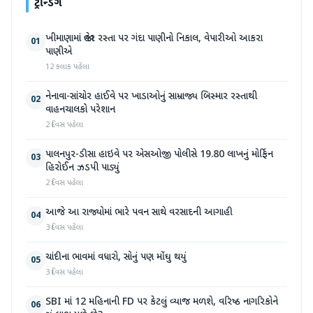
ટ્રેન્ડિંગ
ખીમાણામાં જાહેર રસ્તા પર ગંદા પાણીનો નિકાલ, વેપારીઓ આકરા
01
પાણીએ
12 કલાક પહેલા
નેનાવા-સાંચોર હાઈવે પર ખાડાઓનું સામ્રાજ્ય બિસ્માર રસ્તાથી
02
વાહનચાલકો પરેશાન
2 દિવસ પહેલા
પાલનપુર-ડીસા હાઇવે પર એસઓજી પોલીસે 19.80 લાખનું મોર્ફિન
03
હિરોઈન ઝડપી પાડ્યું
2 દિવસ પહેલા
આજે આ રાજ્યોમાં ભારે પવન સાથે વરસાદની આગાહી
04
3 દિવસ પહેલા
ચાંદીના ભાવમાં વધારો, સોનું પણ મોંઘુ થયું
05
3 દિવસ પહેલા
SBI માં 12 મહિનાની FD પર કેટલું વ્યાજ મળશે, વરિષ્ઠ નાગરિકોને
06