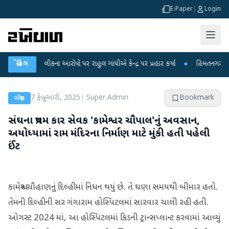
E-Paper
|
Login
ક્ષા લીકના આરોપો પર રાહુલ ગાંધીએ કેન્દ્ર પર પ્રહાર કર્યા
બ્રેકિંગ
●
હિંમતનગરમાં રહસ્યમય
7 ફેબ્રુઆરી, 2025
|
Super Admin
Bookmark
રાષ્ટ્રીય
સંઘના પ્રથમ કાર સેવક 'કામેશ્વર ચૌપાલ'નું અવસાન,
અયોધ્યામાં રામ મંદિરના નિર્માણ માટે મુંકી હતી પહેલી
ઈંટ
કામેશ્વર ચૌહાણનું દિલ્હીમાં નિધન થયું છે. તે ઘણા સમયથી બીમાર હતો.
તેમની દિલ્હીની સર ગંગારામ હોસ્પિટલમાં સારવાર ચાલી રહી હતી.
ઓગસ્ટ 2024 માં, આ હોસ્પિટલમાં કિડની ટ્રાન્સપ્લાન્ટ કરવામાં આવ્યું