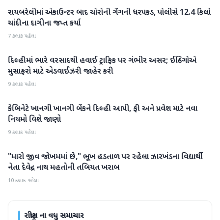
રાયબરેલીમાં એન્કાઉન્ટર બાદ ચોરોની ગેંગની ધરપકડ, પોલીસે 12.4 કિલો
રાષ્ટ્રીય
ચાંદીના દાગીના જપ્ત કર્યા
7 કલાક પહેલા
દિલ્હીમાં ભારે વરસાદથી હવાઈ ટ્રાફિક પર ગંભીર અસર; ઈન્ડિગોએ
રાષ્ટ્રીય
મુસાફરો માટે એડવાઈઝરી જાહેર કરી
9 કલાક પહેલા
કેબિનેટે ખાનગી ખાનગી બેંકને દિલ્હી આપી, ફી અને પ્રવેશ માટે નવા
રાષ્ટ્રીય
નિયમો વિશે જાણો
9 કલાક પહેલા
"મારો જીવ જોખમમાં છે," ભૂખ હડતાળ પર રહેલા ઝારખંડના વિદ્યાર્થી
રાષ્ટ્રીય
નેતા દેવેન્દ્ર નાથ મહતોની તબિયત ખરાબ
10 કલાક પહેલા
રાષ્ટ્રીય
ના વધુ સમાચાર