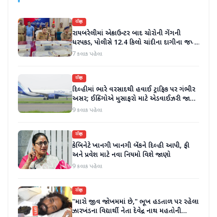
રાષ્ટ્રીય
રાયબરેલીમાં એન્કાઉન્ટર બાદ ચોરોની ગેંગની
ધરપકડ, પોલીસે 12.4 કિલો ચાંદીના દાગીના જપ્ત
કર્યા
7 કલાક પહેલા
રાષ્ટ્રીય
દિલ્હીમાં ભારે વરસાદથી હવાઈ ટ્રાફિક પર ગંભીર
અસર; ઈન્ડિગોએ મુસાફરો માટે એડવાઈઝરી જાહેર
કરી
9 કલાક પહેલા
રાષ્ટ્રીય
કેબિનેટે ખાનગી ખાનગી બેંકને દિલ્હી આપી, ફી
અને પ્રવેશ માટે નવા નિયમો વિશે જાણો
9 કલાક પહેલા
રાષ્ટ્રીય
"મારો જીવ જોખમમાં છે," ભૂખ હડતાળ પર રહેલા
ઝારખંડના વિદ્યાર્થી નેતા દેવેન્દ્ર નાથ મહતોની