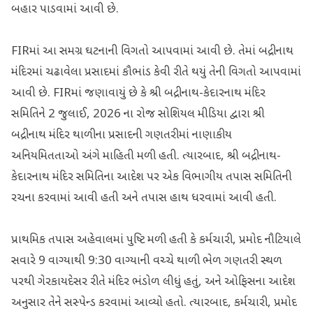
બહાર પાડવામાં આવી છે.
FIRમાં આ સમગ્ર ઘટનાની વિગતો આપવામાં આવી છે. તેમાં બદ્રીનાથ
મંદિરમાં ચઢાવેલા પ્રસાદમાં કૌભાંડ કેવી રીતે થયું તેની વિગતો આપવામાં
આવી છે. FIRમાં જણાવાયું છે કે શ્રી બદ્રીનાથ-કેદારનાથ મંદિર
સમિતિને 2 જુલાઈ, 2026 ના રોજ સોશિયલ મીડિયા દ્વારા શ્રી
બદ્રીનાથ મંદિર થાળીના પ્રસાદની ગણતરીમાં નાણાકીય
અનિયમિતતાઓ અંગે માહિતી મળી હતી. ત્યારબાદ, શ્રી બદ્રીનાથ-
કેદારનાથ મંદિર સમિતિના આદેશ પર એક વિભાગીય તપાસ સમિતિની
રચના કરવામાં આવી હતી અને તપાસ હાથ ધરવામાં આવી હતી.
પ્રાથમિક તપાસ અહેવાલમાં પુષ્ટિ મળી હતી કે કર્મચારી, પ્રમોદ નૌટિયાલે
સવારે 9 વાગ્યાથી 9:30 વાગ્યાની વચ્ચે થાળી ભેળ ગણતરી સ્થળ
પરથી ગેરકાયદેસર રીતે મંદિર ભંડોળ લીધું હતું, અને ઓફિસના આદેશ
અનુસાર તેને સસ્પેન્ડ કરવામાં આવ્યો હતો. ત્યારબાદ, કર્મચારી, પ્રમોદ