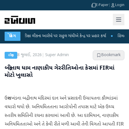
E-Paper
|
Login
 પરીક્ષા લીકના આરોપો પર રાહુલ ગાંધીએ કેન્દ્ર પર પ્રહાર કર્યા
બ્રેકિંગ
●
હિંમતનગરમાં રહસ
8 જુલાઈ, 2026
|
Super Admin
Bookmark
રાષ્ટ્રીય
બદ્રીનાથ ધામ નાણાકીય ગેરરીતિઓના કેસમાં FIRમાં
મોટો ખુલાસો
ઉત્તરાખંડના બદ્રીનાથ મંદિરમાં દાન અને પ્રસાદની ઉચાપતના કૌભાંડમાં
વધારો થયો છે. અનિયમિતતાના આરોપોની તપાસ માટે એક ઉચ્ચ
સ્તરીય સમિતિની રચના કરવામાં આવી છે. આ દરમિયાન, નાણાકીય
અનિયમિતતાઓ અને તે કેવી રીતે મળી આવી તેની વિગતો આપતી FIR