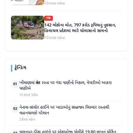
તબિયત ખરાબ
10 કલાક પહેલા
રાષ્ટ્રીય
142 લોકોના મોત, 797 કરોડ રૂપિયાનું નુકસાન,
હિમાચલ પ્રદેશમાં ભારે ચોમાસાનો સામનો
10 કલાક પહેલા
ટ્રેન્ડિંગ
ખીમાણામાં જાહેર રસ્તા પર ગંદા પાણીનો નિકાલ, વેપારીઓ આકરા
01
પાણીએ
10 કલાક પહેલા
નેનાવા-સાંચોર હાઈવે પર ખાડાઓનું સામ્રાજ્ય બિસ્માર રસ્તાથી
02
વાહનચાલકો પરેશાન
2 દિવસ પહેલા
પાલનપુર-ડીસા હાઇવે પર એસઓજી પોલીસે 19.80 લાખનું મોર્ફિન