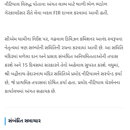
નૌટિયાલ વિરુદ્ધ પોતાના અંગત લાભ માટે થાળી ભેળ ભંડોળ
ગેરકાયદેસર રીતે લેવા બદલ FIR દાખલ કરવામાં આવી હતી.
સીએમ ધામીના નિર્દેશ પર, ગઢવાલ ડિવિઝન કમિશનર આનંદ સ્વરૂપના
નેતૃત્વમાં ત્રણ સભ્યોની સમિતિની રચના કરવામાં આવી છે. આ સમિતિ
મંદિરમાં મળેલા દાન અને પ્રસાદ સંબંધિત અનિયમિતતાઓની તપાસ
કરશે અને 15 દિવસમાં સરકારને તેનો અહેવાલ સુપરત કરશે. વધુમાં,
શ્રી બદ્રીનાથ-કેદારનાથ મંદિર સમિતિએ પ્રમોદ નૌટિયાલને સસ્પેન્ડ કર્યા
છે, જે પ્રાથમિક તપાસમાં દોષિત ઠર્યા હતા. પ્રમોદ નૌટિયાલ ચેરમેનના
કાર્યાલયમાં અંગત સહાયક છે.
સંબંધિત સમાચાર