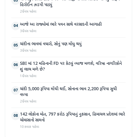
03
હિરોઈન ઝડપી પાડ્યું
2 દિવસ પહેલા
આજે આ રાજ્યોમાં ભારે પવન સાથે વરસાદની આગાહી
04
3 દિવસ પહેલા
ચાંદીના ભાવમાં વધારો, સોનું પણ મોંઘુ થયું
05
3 દિવસ પહેલા
SBI માં 12 મહિનાની FD પર કેટલું વ્યાજ મળશે, વરિષ્ઠ નાગરિકોને
06
શું લાભ મળે છે?
1 દિવસ પહેલા
ચાંદી 5,000 રૂપિયા મોંઘી થઈ, સોનાના ભાવ 2,200 રૂપિયા સુધી
07
વધ્યા
2 દિવસ પહેલા
142 લોકોના મોત, 797 કરોડ રૂપિયાનું નુકસાન, હિમાચલ પ્રદેશમાં ભારે
08
ચોમાસાનો સામનો
10 કલાક પહેલા