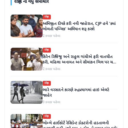
રાષ્ટ્રીય
ના વધુ સમાચાર
રાષ્ટ્રીય
અભિજીત દીપકે કરી નવી જાહેરાત, CJP હવે 'ક્યાં
બોલતી પબ્લિક' અભિયાન શરૂ કરશે
2 કલાક પહેલા
રાષ્ટ્રીય
કિરેન રિજિજુ અને રાહુલ ગાંધીએ ફરી વાતચીત
કરી, મહિલા અનામત અને સીમાંકન બિલ પર ચર્ચા
કરી
2 કલાક પહેલા
રાષ્ટ્રીય
ભારે વરસાદને કારણે રુદ્રપ્રયાગમાં હાઇ એલર્ટ
જાહેર
3 કલાક પહેલા
રાષ્ટ્રીય
બોમ્બે હાઈકોર્ટે રેસિડેન્ટ ડોક્ટરોની હડતાળની