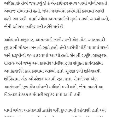
અધિકારીઓએ જણાવ્યું છે કે એન્કાઉન્ટર સ્થળ પરથી ગોળીબારનો
અવાજ સંભળાયો હતો, જેના જવાબમાં કાર્યવાહી કરવામાં આવી
હતી. આ પછી, માર્યા ગયેલા આતંકવાદીનો મૃતદેહ મળી આવ્યો હતો,
જેની ઓળખ ઝાકિર ગની તરીકે થઈ છે.
અહેવાલો અનુસાર, આતંકવાદી ઝાકીર ગની એક મોટા આતંકવાદી
હુમલાની યોજના બનાવી રહ્યો હતો. તેની પાસેથી મોટી માત્રામાં શસ્ત્રો
અને દારૂગોળો જપ્ત કરવામાં આવ્યો હતો. સેનાની રાષ્ટ્રીય રાઇફલ્સ,
CRPF અને જમ્મુ અને કાશ્મીર પોલીસ દ્વારા સંયુક્ત કાર્યવાહીમાં
આતંકવાદીને ઠાર કરવામાં આવ્યો હતો. સુરક્ષા દળો શનિવારથી
શોપિયામાં એક ઓપરેશન ચલાવી રહ્યા હતા. સેનાને ત્યાં એક
આતંકવાદી છુપાયેલ હોવાની માહિતી મળી હતી, જેના કારણે આ
વિસ્તારમાં કડક કાર્યવાહી શરૂ કરવામાં આવી હતી.
માર્યા ગયેલા આતંકવાદી ઝાકીર ગની કુલગામનો રહેવાસી હતો અને