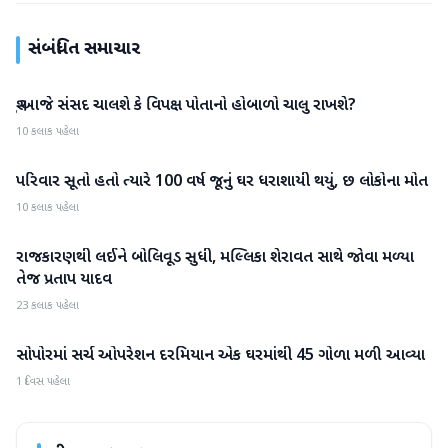
સંબંધિત સમાચાર
શું આજે સંસદ ચાલશે કે વિપક્ષ પોતાનો હોબાળો ચાલુ રાખશે?
રાષ્ટ્રીય
10 કલાક પહેલા
પરિવાર સૂતો હતો ત્યારે 100 વર્ષ જૂનું ઘર ધરાશાયી થયું, છ લોકોના મોત
રાષ્ટ્રીય
10 કલાક પહેલા
રાજકારણથી લઈને બોલિવૂડ સુધી, મલ્લિકા શેરાવત સાથે જોવા મળ્યા
રાષ્ટ્રીય
તેજ પ્રતાપ યાદવ
23 કલાક પહેલા
સોપોરમાં સર્ચ ઓપરેશન દરમિયાન એક ઘરમાંથી 45 ગોળા મળી આવ્યા
રાષ્ટ્રીય
1 દિવસ પહેલા