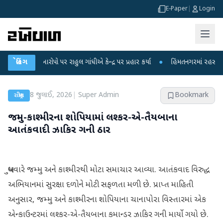
E-Paper
|
Login
ા આરોપો પર રાહુલ ગાંધીએ કેન્દ્ર પર પ્રહાર કર્યા
બ્રેકિંગ
●
હિંમતનગરમાં રહસ્યમય વાયરસ કે
8 જુલાઈ, 2026
|
Super Admin
Bookmark
રાષ્ટ્રીય
જમ્મુ-કાશ્મીરના શોપિયામાં લશ્કર-એ-તૈયબાના
આતંકવાદી ઝાકિર ગની ઠાર
બુધવારે જમ્મુ અને કાશ્મીરથી મોટા સમાચાર આવ્યા. આતંકવાદ વિરુદ્ધ
અભિયાનમાં સુરક્ષા દળોને મોટી સફળતા મળી છે. પ્રાપ્ત માહિતી
અનુસાર, જમ્મુ અને કાશ્મીરના શોપિયાના ચાનાપોરા વિસ્તારમાં એક
એન્કાઉન્ટરમાં લશ્કર-એ-તૈયબાના કમાન્ડર ઝાકિર ગની માર્યો ગયો છે.