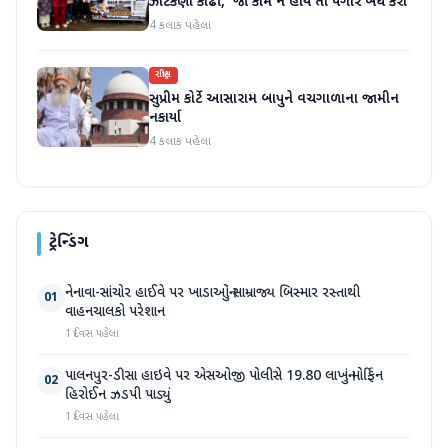
ઝાટકણી કાઢી, 'જો કામ ન હોય તો પગાર બંધ કરો'
4 કલાક પહેલા
રાષ્ટ્રીય
સુપ્રીમ કોર્ટે આસારામ બાપુને વચગાળાના જામીન
નકાર્યા
4 કલાક પહેલા
ટ્રેન્ડિંગ
નેનાવા-સાંચોર હાઈવે પર ખાડાઓનું સામ્રાજ્ય બિસ્માર રસ્તાથી
01
વાહનચાલકો પરેશાન
1 દિવસ પહેલા
પાલનપુર-ડીસા હાઇવે પર એસઓજી પોલીસે 19.80 લાખનું મોર્ફિન
02
હિરોઈન ઝડપી પાડ્યું
1 દિવસ પહેલા