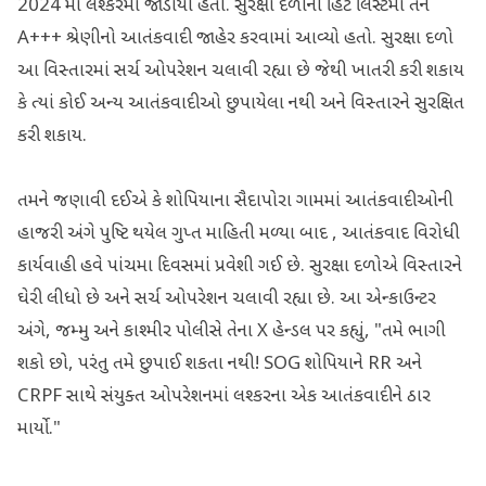
2024 માં લશ્કરમાં જોડાયો હતો. સુરક્ષા દળોની હિટ લિસ્ટમાં તેને
A+++ શ્રેણીનો આતંકવાદી જાહેર કરવામાં આવ્યો હતો. સુરક્ષા દળો
આ વિસ્તારમાં સર્ચ ઓપરેશન ચલાવી રહ્યા છે જેથી ખાતરી કરી શકાય
કે ત્યાં કોઈ અન્ય આતંકવાદીઓ છુપાયેલા નથી અને વિસ્તારને સુરક્ષિત
કરી શકાય.
તમને જણાવી દઈએ કે શોપિયાના સૈદાપોરા ગામમાં આતંકવાદીઓની
હાજરી અંગે પુષ્ટિ થયેલ ગુપ્ત માહિતી મળ્યા બાદ , આતંકવાદ વિરોધી
કાર્યવાહી હવે પાંચમા દિવસમાં પ્રવેશી ગઈ છે. સુરક્ષા દળોએ વિસ્તારને
ઘેરી લીધો છે અને સર્ચ ઓપરેશન ચલાવી રહ્યા છે. આ એન્કાઉન્ટર
અંગે, જમ્મુ અને કાશ્મીર પોલીસે તેના X હેન્ડલ પર કહ્યું, "તમે ભાગી
શકો છો, પરંતુ તમે છુપાઈ શકતા નથી! SOG શોપિયાને RR અને
CRPF સાથે સંયુક્ત ઓપરેશનમાં લશ્કરના એક આતંકવાદીને ઠાર
માર્યો."