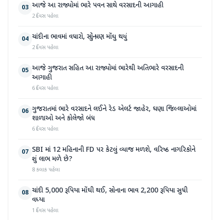
આજે આ રાજ્યોમાં ભારે પવન સાથે વરસાદની આગાહી
03
2 દિવસ પહેલા
ચાંદીના ભાવમાં વધારો, સોનું પણ મોંઘુ થયું
04
2 દિવસ પહેલા
આજે ગુજરાત સહિત આ રાજ્યોમાં ભારેથી અતિભારે વરસાદની
05
આગાહી
6 દિવસ પહેલા
ગુજરાતમાં ભારે વરસાદને લઈને રેડ એલર્ટ જાહેર, ઘણા જિલ્લાઓમાં
06
શાળાઓ અને કોલેજો બંધ
6 દિવસ પહેલા
SBI માં 12 મહિનાની FD પર કેટલું વ્યાજ મળશે, વરિષ્ઠ નાગરિકોને
07
શું લાભ મળે છે?
8 કલાક પહેલા
ચાંદી 5,000 રૂપિયા મોંઘી થઈ, સોનાના ભાવ 2,200 રૂપિયા સુધી
08
વધ્યા
1 દિવસ પહેલા