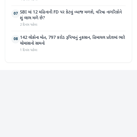
SBI માં 12 મહિનાની FD પર કેટલું વ્યાજ મળશે, વરિષ્ઠ નાગરિકોને
07
શું લાભ મળે છે?
2 દિવસ પહેલા
142 લોકોના મોત, 797 કરોડ રૂપિયાનું નુકસાન, હિમાચલ પ્રદેશમાં ભારે
08
ચોમાસાનો સામનો
1 દિવસ પહેલા