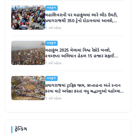
મહાકુંભ
મહાશિવરાત્રી પર મહાકુંભમાં ભારે ભીડ ઉમટી,
પ્રયાગરાજથી 350 ટ્રેનો દોડાવવામાં આવશે,
રેલવેએ કરી ખાસ વ્યવસ્થા
1 વર્ષ પહેલા
મહાકુંભ
મહાકુંભ 2025 મેળામાં વિશ્વ રેકોર્ડ બનશે,
સ્વચ્છતા અભિયાન હેઠળ 15 હજાર સફાઈ
કર્મચારીઓ એકઠા થશે
1 વર્ષ પહેલા
મહાકુંભ
પ્રયાગરાજમાં ટ્રાફિક જામ, સપ્તાહના અંતે સ્નાન
કરવા માટે અપેક્ષા કરતાં વધુ શ્રદ્ધાળુઓ પહોંચ્યા,
આજે મહાકુંભમાં CM યોગી પણ હાજર રહેશે
1 વર્ષ પહેલા
ટ્રેન્ડિંગ