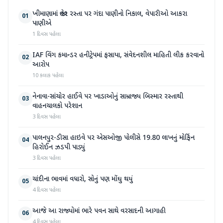
ખીમાણામાં જાહેર રસ્તા પર ગંદા પાણીનો નિકાલ, વેપારીઓ આકરા
01
પાણીએ
1 દિવસ પહેલા
IAF વિંગ કમાન્ડર હનીટ્રેપમાં ફસાયા, સંવેદનશીલ માહિતી લીક કરવાનો
02
આરોપ
10 કલાક પહેલા
નેનાવા-સાંચોર હાઈવે પર ખાડાઓનું સામ્રાજ્ય બિસ્માર રસ્તાથી
03
વાહનચાલકો પરેશાન
3 દિવસ પહેલા
પાલનપુર-ડીસા હાઇવે પર એસઓજી પોલીસે 19.80 લાખનું મોર્ફિન
04
હિરોઈન ઝડપી પાડ્યું
3 દિવસ પહેલા
ચાંદીના ભાવમાં વધારો, સોનું પણ મોંઘુ થયું
05
4 દિવસ પહેલા
આજે આ રાજ્યોમાં ભારે પવન સાથે વરસાદની આગાહી
06
4 દિવસ પહેલા