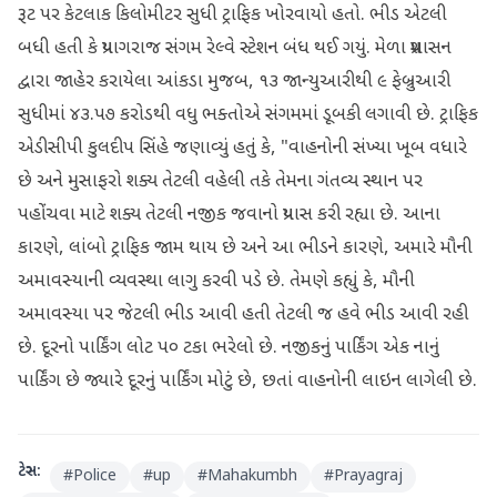
રૂટ પર કેટલાક કિલોમીટર સુધી ટ્રાફિક ખોરવાયો હતો. ભીડ એટલી
બધી હતી કે પ્રયાગરાજ સંગમ રેલ્વે સ્ટેશન બંધ થઈ ગયું. મેળા પ્રશાસન
દ્વારા જાહેર કરાયેલા આંકડા મુજબ, ૧૩ જાન્યુઆરીથી ૯ ફેબ્રુઆરી
સુધીમાં ૪૩.૫૭ કરોડથી વધુ ભક્તોએ સંગમમાં ડૂબકી લગાવી છે. ટ્રાફિક
એડીસીપી કુલદીપ સિંહે જણાવ્યું હતું કે, "વાહનોની સંખ્યા ખૂબ વધારે
છે અને મુસાફરો શક્ય તેટલી વહેલી તકે તેમના ગંતવ્ય સ્થાન પર
પહોંચવા માટે શક્ય તેટલી નજીક જવાનો પ્રયાસ કરી રહ્યા છે. આના
કારણે, લાંબો ટ્રાફિક જામ થાય છે અને આ ભીડને કારણે, અમારે મૌની
અમાવસ્યાની વ્યવસ્થા લાગુ કરવી પડે છે. તેમણે કહ્યું કે, મૌની
અમાવસ્યા પર જેટલી ભીડ આવી હતી તેટલી જ હવે ભીડ આવી રહી
છે. દૂરનો પાર્કિંગ લોટ ૫૦ ટકા ભરેલો છે. નજીકનું પાર્કિંગ એક નાનું
પાર્કિંગ છે જ્યારે દૂરનું પાર્કિંગ મોટું છે, છતાં વાહનોની લાઇન લાગેલી છે.
ટેગ્સ:
#
Police
#
up
#
Mahakumbh
#
Prayagraj