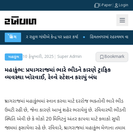
E-Paper
|
Login
 પર રાહુલ ગાંધીએ કેન્દ્ર પર પ્રહાર કર્યા
બ્રેકિંગ
●
હિંમતનગરમાં રહસ્યમય વાયરસ કે ચાંદ
10 ફેબ્રુઆરી, 2025
|
Super Admin
Bookmark
મહાકુંભ
મહાકુંભ: પ્રયાગરાજમાં ભારે ભીડને કારણે ટ્રાફિક
વ્યવસ્થા ખોરવાઈ, રેલ્વે સ્ટેશન કરાયું બંધ
પ્રયાગરાજમાં મહાકુંભમાં સ્નાન કરવા માટે દરરોજ ભક્તોની ભારે ભીડ
ઉમટી રહી છે, જેના કારણે આખું શહેર ભરાયેલું છે. રવિવારથી ભીડની
સ્થિતિ એવી છે કે લોકો 20 મિનિટનું અંતર કાપવા માટે કલાકો સુધી
જામમાં ફસાયેલા રહે છે. રવિવારે, પ્રયાગરાજમાં મહાકુંભ મેળાના તમામ