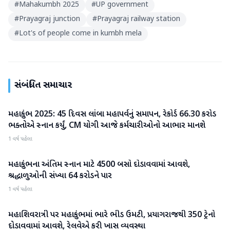
#
Mahakumbh 2025
#
UP government
#
Prayagraj junction
#
Prayagraj railway station
#
Lot's of people come in kumbh mela
સંબંધિત સમાચાર
મહાકુંભ 2025: 45 દિવસ લાંબા મહાપર્વનું સમાપન, રેકોર્ડ 66.30 કરોડ
મહાકુંભ
ભક્તોએ સ્નાન કર્યું, CM યોગી આજે કર્મચારીઓનો આભાર માનશે
1 વર્ષ પહેલા
મહાકુંભના અંતિમ સ્નાન માટે 4500 બસો દોડાવવામાં આવશે,
મહાકુંભ
શ્રદ્ધાળુઓની સંખ્યા 64 કરોડને પાર
1 વર્ષ પહેલા
મહાશિવરાત્રી પર મહાકુંભમાં ભારે ભીડ ઉમટી, પ્રયાગરાજથી 350 ટ્રેનો
મહાકુંભ
દોડાવવામાં આવશે, રેલવેએ કરી ખાસ વ્યવસ્થા