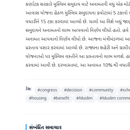
કર્ણાટક સરકારે મુસ્લિમ સમુદાય માટે અનામતની વધુ એક મોટી ભ
આવાસ યોજના હેઠળ મુસ્લિમ સમુદાયના ક્વોટામાં 5 ટકાનો વ
વધારીને 15 ટકા કરવામાં આવ્યો છે. ચાલો આ વિશે બધું જાણીએ.
સમુદાયને અનામતનો લાભ આપવાનો નિર્ણય લીધો હતો. હવે ક
અનામત આપવાનો નિર્ણય લીધો છે. આજના મંત્રીમંડળમાં 
પ્રસ્તાવ પસાર કરવામાં આવ્યો છે. રાજ્યના શહેરી અને ગ્રા
યોજનાઓ પર મુસ્લિમ વસ્તીને આ પ્રસ્તાવનો લાભ મળશે. હ
કરવામાં આવી છે. દરખાસ્તમાં, આ અનામત 10% થી વધારીને
ટેગ્સ:
#
congress
#
decision
#
community
#
sc
#
housing
#
benefit
#
Muslim
#
Muslim commu
સંબંધિત સમાચાર