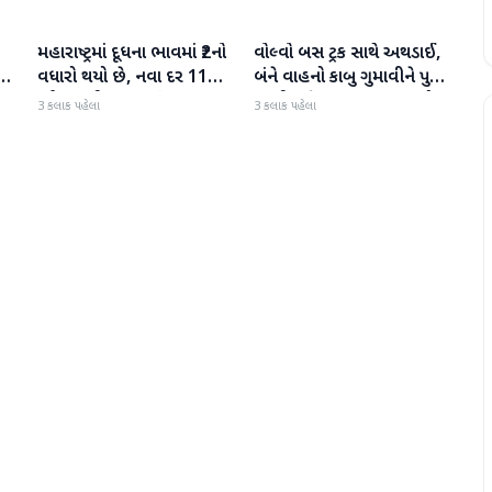
મહારાષ્ટ્રમાં દૂધના ભાવમાં ₹2નો
વોલ્વો બસ ટ્રક સાથે અથડાઈ,
રાષ્ટ્રીય
રાષ્ટ્રીય
ડને
વધારો થયો છે, નવા દર 11
બંને વાહનો કાબુ ગુમાવીને પુલ
ઓગસ્ટથી અમલમાં
પરથી પડી ગયા, 40 મુસાફરો
3 કલાક પહેલા
3 કલાક પહેલા
દ
ઘાયલ