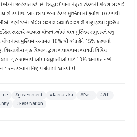
ેટની જાહેરાત કરી છે. સિદ્ધારમૈયાના નેતૃત્વ હેઠળની કોંગ્રેસ સરકારે
ધારો કર્યો છે. આવાસ યોજના હેઠળ મુસ્લિમોનો ક્વોટા 10 ટકાથી
 કર્ણાટકની કોંગ્રેસ સરકારે અગાઉ સરકારી કોન્ટ્રાક્ટમાં મુસ્લિમ
ોંગ્રેસ સરકારે આવાસ યોજનાઓમાં પણ મુસ્લિમ સમુદાયને વધુ
આ યોજનામાં મુસ્લિમ અનામત 10% થી વધારીને 15% કરવાનો
મીણ વિસ્તારોમાં ગૃહ વિભાગ દ્વારા ચલાવવામાં આવતી વિવિધ
ાલમાં, ગૃહ લાભાર્થીઓમાં લઘુમતીઓ માટે 10% અનામત નક્કી
 15% કરવાનો નિર્ણય લેવામાં આવ્યો છે.
heme
#
government
#
Karnataka
#
Pass
#
Gift
nity
#
Reservation