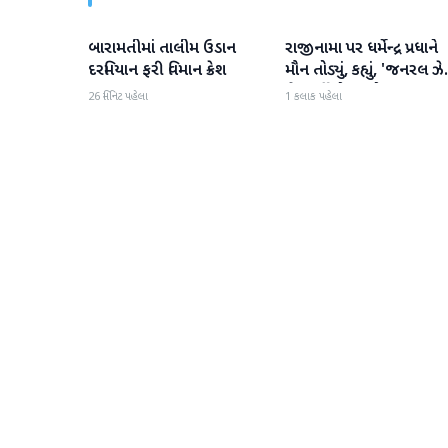
બારામતીમાં તાલીમ ઉડાન
રાજીનામા પર ધર્મેન્દ્ર પ્રધાને
રાષ્ટ્રીય
રાષ્ટ્રીય
દરમિયાન ફરી વિમાન ક્રેશ
મૌન તોડ્યું, કહ્યું, 'જનરલ ઝે
ગેરમાર્ગે દોરવાનો પ્રયાસ
26 મિનિટ પહેલા
1 કલાક પહેલા
કરવામાં આવ્યો, મારા માટે પ
મહત્વનું નથી'