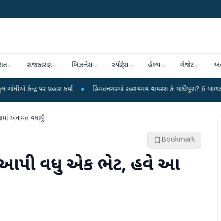
રાત
રાજકારણ
બિઝનેસ
સ્પોર્ટ્સ
હેલ્થ
ગેજેટ
અન
પ્રહાર કર્યા
●
હિંમતનગરમાં રહસ્યમય વાયરસ કે ચાંદીપુરા? 6 બાળકોના મોતથી ફફડા
ાં અનામત વધાર્યું
Bookmark
ને આપી વધુ એક ભેટ, હવે આ