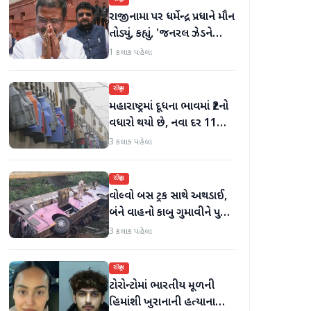
રાજીનામા પર ધર્મેન્દ્ર પ્રધાને મૌન
તોડ્યું, કહ્યું, 'જનરલ ઝેડને
ગેરમાર્ગે દોરવાનો પ્રયાસ
1 કલાક પહેલા
કરવામાં આવ્યો, મારા માટે પદ
મહત્વનું નથી'
રાષ્ટ્રીય
મહારાષ્ટ્રમાં દૂધના ભાવમાં ₹2નો
વધારો થયો છે, નવા દર 11
ઓગસ્ટથી અમલમાં
3 કલાક પહેલા
રાષ્ટ્રીય
વોલ્વો બસ ટ્રક સાથે અથડાઈ,
બંને વાહનો કાબુ ગુમાવીને પુલ
પરથી પડી ગયા, 40 મુસાફરો
3 કલાક પહેલા
ઘાયલ
રાષ્ટ્રીય
ટોરોન્ટોમાં ભારતીય મૂળની
હિમાંશી ખુરાનાની હત્યાના