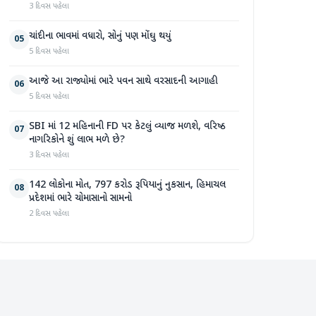
3 દિવસ પહેલા
ચાંદીના ભાવમાં વધારો, સોનું પણ મોંઘુ થયું
05
5 દિવસ પહેલા
આજે આ રાજ્યોમાં ભારે પવન સાથે વરસાદની આગાહી
06
5 દિવસ પહેલા
SBI માં 12 મહિનાની FD પર કેટલું વ્યાજ મળશે, વરિષ્ઠ
07
નાગરિકોને શું લાભ મળે છે?
3 દિવસ પહેલા
142 લોકોના મોત, 797 કરોડ રૂપિયાનું નુકસાન, હિમાચલ
08
પ્રદેશમાં ભારે ચોમાસાનો સામનો
2 દિવસ પહેલા