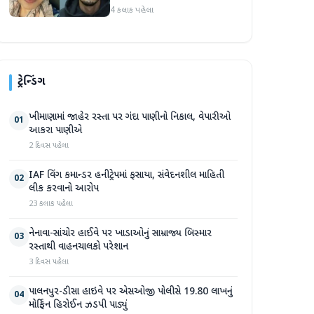
આરોપીને સાત મહિનાથી ફરાર
4 કલાક પહેલા
રહ્યા બાદ ધરપકડ કરવામાં
આવી
ટ્રેન્ડિંગ
ખીમાણામાં જાહેર રસ્તા પર ગંદા પાણીનો નિકાલ, વેપારીઓ
01
આકરા પાણીએ
2 દિવસ પહેલા
IAF વિંગ કમાન્ડર હનીટ્રેપમાં ફસાયા, સંવેદનશીલ માહિતી
02
લીક કરવાનો આરોપ
23 કલાક પહેલા
નેનાવા-સાંચોર હાઈવે પર ખાડાઓનું સામ્રાજ્ય બિસ્માર
03
રસ્તાથી વાહનચાલકો પરેશાન
3 દિવસ પહેલા
પાલનપુર-ડીસા હાઇવે પર એસઓજી પોલીસે 19.80 લાખનું
04
મોર્ફિન હિરોઈન ઝડપી પાડ્યું