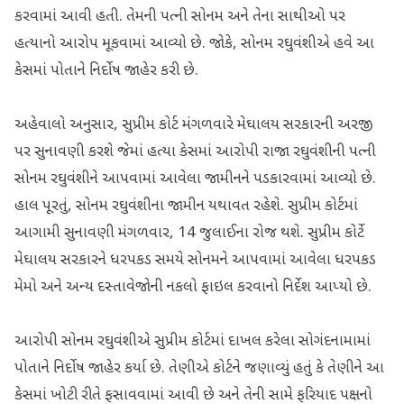
કરવામાં આવી હતી. તેમની પત્ની સોનમ અને તેના સાથીઓ પર
હત્યાનો આરોપ મૂકવામાં આવ્યો છે. જોકે, સોનમ રઘુવંશીએ હવે આ
કેસમાં પોતાને નિર્દોષ જાહેર કરી છે.
અહેવાલો અનુસાર, સુપ્રીમ કોર્ટ મંગળવારે મેઘાલય સરકારની અરજી
પર સુનાવણી કરશે જેમાં હત્યા કેસમાં આરોપી રાજા રઘુવંશીની પત્ની
સોનમ રઘુવંશીને આપવામાં આવેલા જામીનને પડકારવામાં આવ્યો છે.
હાલ પૂરતું, સોનમ રઘુવંશીના જામીન યથાવત રહેશે. સુપ્રીમ કોર્ટમાં
આગામી સુનાવણી મંગળવાર, 14 જુલાઈના રોજ થશે. સુપ્રીમ કોર્ટે
મેઘાલય સરકારને ધરપકડ સમયે સોનમને આપવામાં આવેલા ધરપકડ
મેમો અને અન્ય દસ્તાવેજોની નકલો ફાઇલ કરવાનો નિર્દેશ આપ્યો છે.
આરોપી સોનમ રઘુવંશીએ સુપ્રીમ કોર્ટમાં દાખલ કરેલા સોગંદનામામાં
પોતાને નિર્દોષ જાહેર કર્યા છે. તેણીએ કોર્ટને જણાવ્યું હતું કે તેણીને આ
કેસમાં ખોટી રીતે ફસાવવામાં આવી છે અને તેની સામે ફરિયાદ પક્ષનો