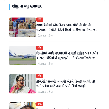
રાષ્ટ્રીય
ના વધુ સમાચાર
રાષ્ટ્રીય
રાયબરેલીમાં એન્કાઉન્ટર બાદ ચોરોની ગેંગની
ધરપકડ, પોલીસે 12.4 કિલો ચાંદીના દાગીના જપ્ત
કર્યા
12 કલાક પહેલા
રાષ્ટ્રીય
દિલ્હીમાં ભારે વરસાદથી હવાઈ ટ્રાફિક પર ગંભીર
અસર; ઈન્ડિગોએ મુસાફરો માટે એડવાઈઝરી જાહેર
કરી
14 કલાક પહેલા
રાષ્ટ્રીય
કેબિનેટે ખાનગી ખાનગી બેંકને દિલ્હી આપી, ફી
અને પ્રવેશ માટે નવા નિયમો વિશે જાણો
14 કલાક પહેલા
રાષ્ટ્રીય