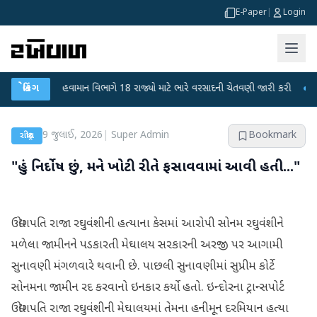
E-Paper
|
Login
●
બ્રેકિંગ
હવામાન વિભાગે 18 રાજ્યો માટે ભારે વરસાદની ચેતવણી જારી કરી
●
સિદ્ધપુર
9 જુલાઈ, 2026
|
Super Admin
Bookmark
રાષ્ટ્રીય
"હું નિર્દોષ છું, મને ખોટી રીતે ફસાવવામાં આવી હતી..."
ઉદ્યોગપતિ રાજા રઘુવંશીની હત્યાના કેસમાં આરોપી સોનમ રઘુવંશીને
મળેલા જામીનને પડકારતી મેઘાલય સરકારની અરજી પર આગામી
સુનાવણી મંગળવારે થવાની છે. પાછલી સુનાવણીમાં સુપ્રીમ કોર્ટે
સોનમના જામીન રદ કરવાનો ઇનકાર કર્યો હતો. ઇન્દોરના ટ્રાન્સપોર્ટ
ઉદ્યોગપતિ રાજા રઘુવંશીની મેઘાલયમાં તેમના હનીમૂન દરમિયાન હત્યા