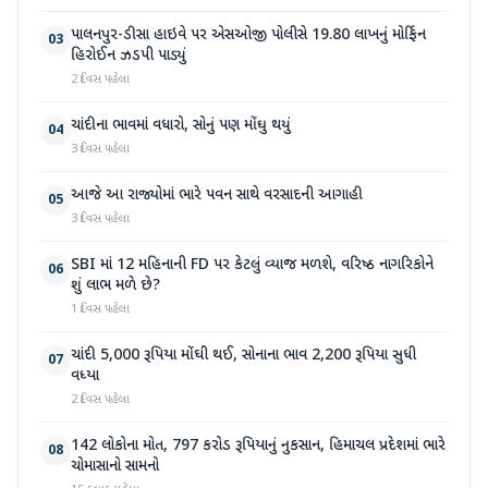
પાલનપુર-ડીસા હાઇવે પર એસઓજી પોલીસે 19.80 લાખનું મોર્ફિન
03
હિરોઈન ઝડપી પાડ્યું
2 દિવસ પહેલા
ચાંદીના ભાવમાં વધારો, સોનું પણ મોંઘુ થયું
04
3 દિવસ પહેલા
આજે આ રાજ્યોમાં ભારે પવન સાથે વરસાદની આગાહી
05
3 દિવસ પહેલા
SBI માં 12 મહિનાની FD પર કેટલું વ્યાજ મળશે, વરિષ્ઠ નાગરિકોને
06
શું લાભ મળે છે?
1 દિવસ પહેલા
ચાંદી 5,000 રૂપિયા મોંઘી થઈ, સોનાના ભાવ 2,200 રૂપિયા સુધી
07
વધ્યા
2 દિવસ પહેલા
142 લોકોના મોત, 797 કરોડ રૂપિયાનું નુકસાન, હિમાચલ પ્રદેશમાં ભારે
08
ચોમાસાનો સામનો