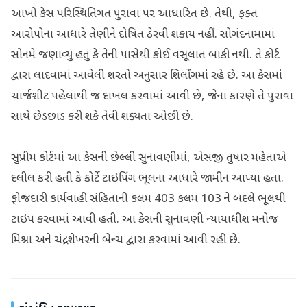
આખો કેસ પરિસ્થિતિગત પુરાવા પર આધારિત છે. તેથી, ફક્ત
આરોપોના આધારે તેણીને દોષિત ઠેરવી શકાય નહીં. સોગંદનામામાં
સોનમે જણાવ્યું હતું કે તેની પાસેથી કોઈ વસૂલાત બાકી નથી. તે કોર્ટ
દ્વારા લાદવામાં આવેલી શરતો અનુસાર શિલોંગમાં રહે છે. આ કેસમાં
ચાર્જશીટ પહેલાથી જ દાખલ કરવામાં આવી છે, જેના કારણે તે પુરાવા
સાથે છેડછાડ કરી શકે તેવી શક્યતા ઓછી છે.
સુપ્રીમ કોર્ટમાં આ કેસની છેલ્લી સુનાવણીમાં, એસજી તુષાર મહેતાએ
દલીલ કરી હતી કે કોર્ટે ટાઇપિંગ ભૂલના આધારે જામીન આપ્યા હતા.
ફોજદારી કાર્યવાહી સંહિતાની કલમ 403 કલમ 103 ને બદલે ભૂલથી
ટાઇપ કરવામાં આવી હતી. આ કેસની સુનાવણી ન્યાયાધીશ મનોજ
મિશ્રા અને ચંદ્રશેખરની બેન્ચ દ્વારા કરવામાં આવી રહી છે.