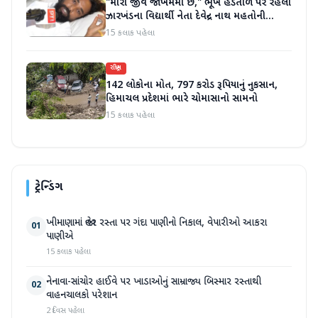
"મારો જીવ જોખમમાં છે," ભૂખ હડતાળ પર રહેલા
ઝારખંડના વિદ્યાર્થી નેતા દેવેન્દ્ર નાથ મહતોની
તબિયત ખરાબ
15 કલાક પહેલા
રાષ્ટ્રીય
142 લોકોના મોત, 797 કરોડ રૂપિયાનું નુકસાન,
હિમાચલ પ્રદેશમાં ભારે ચોમાસાનો સામનો
15 કલાક પહેલા
ટ્રેન્ડિંગ
ખીમાણામાં જાહેર રસ્તા પર ગંદા પાણીનો નિકાલ, વેપારીઓ આકરા
01
પાણીએ
15 કલાક પહેલા
નેનાવા-સાંચોર હાઈવે પર ખાડાઓનું સામ્રાજ્ય બિસ્માર રસ્તાથી
02
વાહનચાલકો પરેશાન
2 દિવસ પહેલા