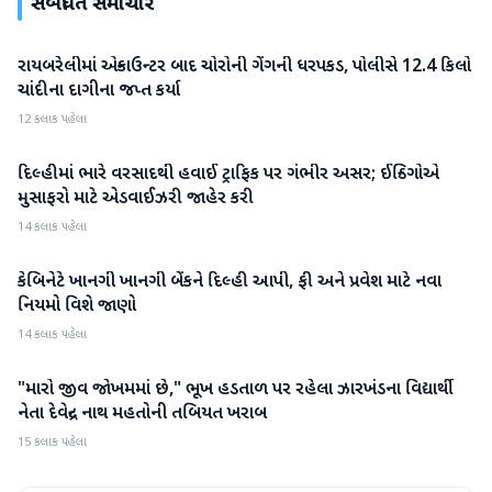
સંબંધિત સમાચાર
રાયબરેલીમાં એન્કાઉન્ટર બાદ ચોરોની ગેંગની ધરપકડ, પોલીસે 12.4 કિલો
રાષ્ટ્રીય
ચાંદીના દાગીના જપ્ત કર્યા
12 કલાક પહેલા
દિલ્હીમાં ભારે વરસાદથી હવાઈ ટ્રાફિક પર ગંભીર અસર; ઈન્ડિગોએ
રાષ્ટ્રીય
મુસાફરો માટે એડવાઈઝરી જાહેર કરી
14 કલાક પહેલા
કેબિનેટે ખાનગી ખાનગી બેંકને દિલ્હી આપી, ફી અને પ્રવેશ માટે નવા
રાષ્ટ્રીય
નિયમો વિશે જાણો
14 કલાક પહેલા
"મારો જીવ જોખમમાં છે," ભૂખ હડતાળ પર રહેલા ઝારખંડના વિદ્યાર્થી
રાષ્ટ્રીય
નેતા દેવેન્દ્ર નાથ મહતોની તબિયત ખરાબ
15 કલાક પહેલા