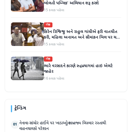
બોલતી પબ્લિક' અભિયાન શરૂ કરશે
15 કલાક પહેલા
રાષ્ટ્રીય
કિરેન રિજિજુ અને રાહુલ ગાંધીએ ફરી વાતચીત
કરી, મહિલા અનામત અને સીમાંકન બિલ પર ચર્ચા
કરી
15 કલાક પહેલા
રાષ્ટ્રીય
ભારે વરસાદને કારણે રુદ્રપ્રયાગમાં હાઇ એલર્ટ
જાહેર
16 કલાક પહેલા
ટ્રેન્ડિંગ
નેનાવા-સાંચોર હાઈવે પર ખાડાઓનું સામ્રાજ્ય બિસ્માર રસ્તાથી
01
વાહનચાલકો પરેશાન