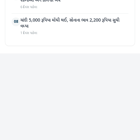
શાળાઓ અને કોલેજો બંધ
6 દિવસ પહેલા
ચાંદી 5,000 રૂપિયા મોંઘી થઈ, સોનાના ભાવ 2,200 રૂપિયા સુધી
08
વધ્યા
1 દિવસ પહેલા