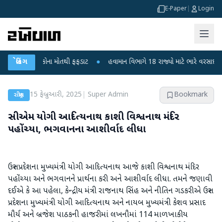
E-Paper
|
Login
 6 બાળકોના મોતથી ફફડાટ
બ્રેકિંગ
●
હવામાન વિભાગે 18 રાજ્યો માટે ભારે વરસાદની ચેતવણી 
15 ફેબ્રુઆરી, 2025
|
Super Admin
Bookmark
રાષ્ટ્રીય
સીએમ યોગી આદિત્યનાથ કાશી વિશ્વનાથ મંદિર
પહોંચ્યા, ભગવાનના આશીર્વાદ લીધા
ઉત્તર પ્રદેશના મુખ્યમંત્રી યોગી આદિત્યનાથ આજે કાશી વિશ્વનાથ મંદિર
પહોંચ્યા અને ભગવાનને પ્રાર્થના કરી અને આશીર્વાદ લીધા. તમને જણાવી
દઈએ કે આ પહેલા, કેન્દ્રીય મંત્રી રાજનાથ સિંહ અને નીતિન ગડકરીએ ઉત્તર
પ્રદેશના મુખ્યમંત્રી યોગી આદિત્યનાથ અને નાયબ મુખ્યમંત્રી કેશવ પ્રસાદ
મૌર્ય અને બ્રજેશ પાઠકની હાજરીમાં લખનૌમાં 114 માળખાકીય