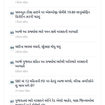
1 દિવસ પહેલા
પાલનપુર-ડીસા હાઇવે પર એસઓજી પોલીસે 19.80 લાખનું મોર્ફિન
02
હિરોઈન ઝડપી પાડ્યું
1 દિવસ પહેલા
આજે આ રાજ્યોમાં ભારે પવન સાથે વરસાદની આગાહી
03
3 દિવસ પહેલા
ચાંદીના ભાવમાં વધારો, સોનું પણ મોંઘુ થયું
04
2 દિવસ પહેલા
આજે ગુજરાત સહિત આ રાજ્યોમાં ભારેથી અતિભારે વરસાદની
05
આગાહી
6 દિવસ પહેલા
SBI માં 12 મહિનાની FD પર કેટલું વ્યાજ મળશે, વરિષ્ઠ નાગરિકોને
06
શું લાભ મળે છે?
21 કલાક પહેલા
ગુજરાતમાં ભારે વરસાદને લઈને રેડ એલર્ટ જાહેર, ઘણા જિલ્લાઓમાં
07