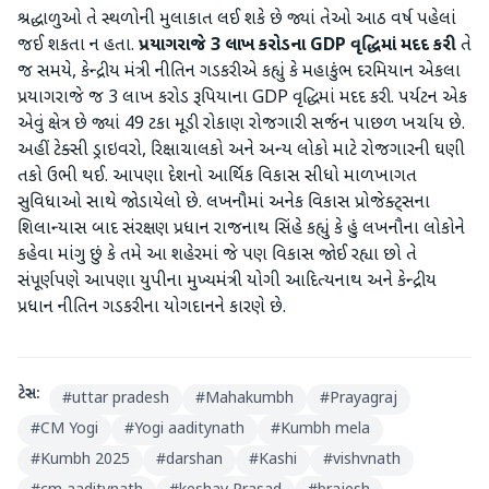
શ્રદ્ધાળુઓ તે સ્થળોની મુલાકાત લઈ શકે છે જ્યાં તેઓ આઠ વર્ષ પહેલાં
જઈ શકતા ન હતા.
પ્રયાગરાજે 3 લાખ કરોડના GDP વૃદ્ધિમાં મદદ કરી
તે
જ સમયે, કેન્દ્રીય મંત્રી નીતિન ગડકરીએ કહ્યું કે મહાકુંભ દરમિયાન એકલા
પ્રયાગરાજે જ 3 લાખ કરોડ રૂપિયાના GDP વૃદ્ધિમાં મદદ કરી. પર્યટન એક
એવું ક્ષેત્ર છે જ્યાં 49 ટકા મૂડી રોકાણ રોજગારી સર્જન પાછળ ખર્ચાય છે.
અહીં ટેક્સી ડ્રાઇવરો, રિક્ષાચાલકો અને અન્ય લોકો માટે રોજગારની ઘણી
તકો ઉભી થઈ. આપણા દેશનો આર્થિક વિકાસ સીધો માળખાગત
સુવિધાઓ સાથે જોડાયેલો છે. લખનૌમાં અનેક વિકાસ પ્રોજેક્ટ્સના
શિલાન્યાસ બાદ સંરક્ષણ પ્રધાન રાજનાથ સિંહે કહ્યું કે હું લખનૌના લોકોને
કહેવા માંગુ છું કે તમે આ શહેરમાં જે પણ વિકાસ જોઈ રહ્યા છો તે
સંપૂર્ણપણે આપણા યુપીના મુખ્યમંત્રી યોગી આદિત્યનાથ અને કેન્દ્રીય
પ્રધાન નીતિન ગડકરીના યોગદાનને કારણે છે.
ટેગ્સ:
#
uttar pradesh
#
Mahakumbh
#
Prayagraj
#
CM Yogi
#
Yogi aaditynath
#
Kumbh mela
#
Kumbh 2025
#
darshan
#
Kashi
#
vishvnath