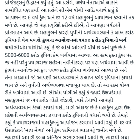
પ્રોજેક્ટ્સનું ઉદ્ઘાટન કર્યું હતું. આ પ્રસંગે, ત્રણેય નેતાઓએ લોકોને
સંબોધિત પણ કર્યા. આ પ્રસંગે સીએમ યોગી આદિત્યનાથે કહ્યું કે
આપણને દર 6 વર્ષે કુંભ અને દર 12 વર્ષે મહાકુંભનું આયોજન કરવાની તક
મળે છે. આપણે જે પણ પ્રવૃત્તિઓ કરીએ છીએ, તે આપણા પર્યટનને
પ્રોત્સાહન આપે છે. મહાકુંભને કારણે યુપીની અર્થવ્યવસ્થાને 3 લાખ કરોડ
રૂપિયાનો વેગ મળશે.
કુંભના આયોજનમાં ૧૫૦૦ કરોડ રૂપિયાનો ખર્ચ
થયો
સીએમ યોગીએ કહ્યું કે જે લોકો આંગળી ચીંધે છે અને પૂછે છે કે
5000-6000 કરોડ રૂપિયા કેમ ખર્ચવામાં આવ્યા. આ રકમ ફક્ત કુંભ પર
જ નહીં પરંતુ પ્રયાગરાજ શહેરના નવીનીકરણ પર પણ ખર્ચવામાં આવી છે.
કુંભના આયોજનમાં કુલ ૧૫૦૦ કરોડ રૂપિયા ખર્ચવામાં આવ્યા છે અને
તેના બદલામાં જો આપણી અર્થવ્યવસ્થાને ૩ લાખ કરોડ રૂપિયાનો ફાયદો
થાય છે અને યુપીની અર્થવ્યવસ્થા મજબૂત થાય છે, તો આ રકમ યોગ્ય
રીતે ખર્ચવામાં આવી છે. સીએમ યોગીએ કહ્યું કે જ્યારે ઉત્તર પ્રદેશમાં
મહાકુંભમાં ૫૦-૫૫ કરોડ લોકો જોડાશે, ત્યારે તેનાથી આપણી
અર્થવ્યવસ્થાને કેટલો ફાયદો થશે... મારો અંદાજ છે કે મહાકુંભ દ્વારા ઉત્તર
પ્રદેશની અર્થવ્યવસ્થામાં ૩ લાખ કરોડ રૂપિયાનો વધારો થયો છે. તેમણે
કહ્યું કે પ્રયાગરાજમાં મહાકુંભનું આયોજન કરવામાં આવી રહ્યું છે. દર વર્ષે
ઉત્તર પ્રદેશને 'માઘ મેળા' અને કુંભ દરમિયાન ભાડાપટ્ટે જમીન મળે છે.
જ્યારથી અમારી ડબલ એન્જિન સરકાર સત્તામાં આવી છે, ત્યારથી બધા