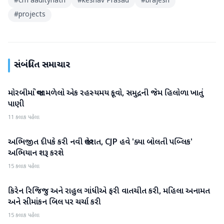
#
cm aaditynath
#
keshav Prasad
#
brajesh
#
projects
સંબંધિત સમાચાર
મોરબીમાં જોવા મળેલો એક રહસ્યમય કૂવો, સમુદ્રની જેમ હિલોળા ખાતું
રાષ્ટ્રીય
પાણી
11 કલાક પહેલા
અભિજીત દીપકે કરી નવી જાહેરાત, CJP હવે 'ક્યા બોલતી પબ્લિક'
રાષ્ટ્રીય
અભિયાન શરૂ કરશે
15 કલાક પહેલા
કિરેન રિજિજુ અને રાહુલ ગાંધીએ ફરી વાતચીત કરી, મહિલા અનામત
રાષ્ટ્રીય
અને સીમાંકન બિલ પર ચર્ચા કરી
15 કલાક પહેલા