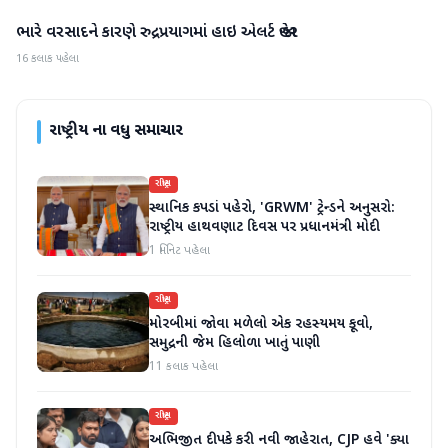
ભારે વરસાદને કારણે રુદ્રપ્રયાગમાં હાઇ એલર્ટ જાહેર
રાષ્ટ્રીય
16 કલાક પહેલા
રાષ્ટ્રીય
ના વધુ સમાચાર
રાષ્ટ્રીય
સ્થાનિક કપડાં પહેરો, 'GRWM' ટ્રેન્ડને અનુસરો:
રાષ્ટ્રીય હાથવણાટ દિવસ પર પ્રધાનમંત્રી મોદી
1 મિનિટ પહેલા
રાષ્ટ્રીય
મોરબીમાં જોવા મળેલો એક રહસ્યમય કૂવો,
સમુદ્રની જેમ હિલોળા ખાતું પાણી
11 કલાક પહેલા
રાષ્ટ્રીય
અભિજીત દીપકે કરી નવી જાહેરાત, CJP હવે 'ક્યા