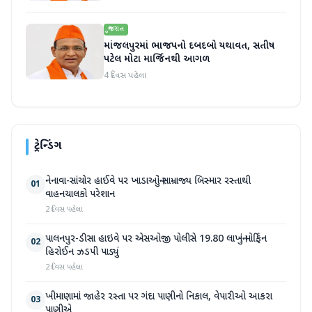
ગુજરાત
માંજલપુરમાં ભાજપનો દબદબો યથાવત, સતીષ
પટેલ મોટા માર્જિનથી આગળ
4 દિવસ પહેલા
ટ્રેન્ડિંગ
નેનાવા-સાંચોર હાઈવે પર ખાડાઓનું સામ્રાજ્ય બિસ્માર રસ્તાથી
01
વાહનચાલકો પરેશાન
2 દિવસ પહેલા
પાલનપુર-ડીસા હાઇવે પર એસઓજી પોલીસે 19.80 લાખનું મોર્ફિન
02
હિરોઈન ઝડપી પાડ્યું
2 દિવસ પહેલા
ખીમાણામાં જાહેર રસ્તા પર ગંદા પાણીનો નિકાલ, વેપારીઓ આકરા
03
પાણીએ