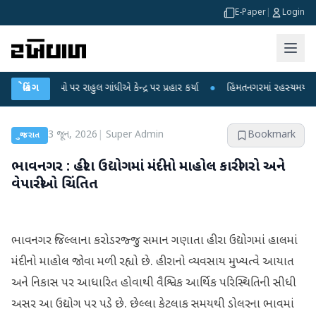
E-Paper
|
Login
રોપો પર રાહુલ ગાંધીએ કેન્દ્ર પર પ્રહાર કર્યા
બ્રેકિંગ
●
હિંમતનગરમાં રહસ્યમય વાયરસ કે ચ
3 જૂન, 2026
|
Super Admin
Bookmark
ગુજરાત
ભાવનગર : હીરા ઉદ્યોગમાં મંદીનો માહોલ કારીગરો અને
વેપારીઓ ચિંતિત
ભાવનગર જિલ્લાના કરોડરજ્જુ સમાન ગણાતા હીરા ઉદ્યોગમાં હાલમાં
મંદીનો માહોલ જોવા મળી રહ્યો છે. હીરાનો વ્યવસાય મુખ્યત્વે આયાત
અને નિકાસ પર આધારિત હોવાથી વૈશ્વિક આર્થિક પરિસ્થિતિની સીધી
અસર આ ઉદ્યોગ પર પડે છે. છેલ્લા કેટલાક સમયથી ડોલરના ભાવમાં