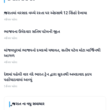
ગુજરાતમાં વરસાદ વચ્ચે રસ્તા પર એકસાથે 12 સિંહો દેખાયા
ગુજરાત
4 દિવસ પહેલા
ભાજપના ઉમેદવાર સતિષ પટેલની જીત
ગુજરાત
4 દિવસ પહેલા
માંજલપુરમાં ભાજપનો દબદબો યથાવત, સતીષ પટેલ મોટા માર્જિનથી
ગુજરાત
આગળ
4 દિવસ પહેલા
દેશમાં પહેલી વાર વંદે ભારત ટ્રેન દ્વારા સુરતથી અમદાવાદ હૃદય
ગુજરાત
પહોંચાડવામાં આવ્યું
5 દિવસ પહેલા
ગુજરાત
ના વધુ સમાચાર