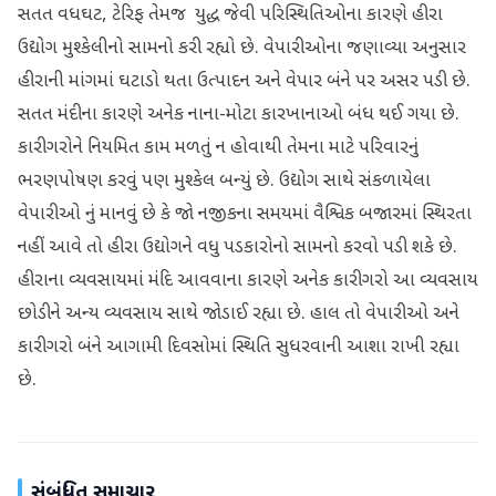
સતત વધઘટ, ટેરિફ તેમજ યુદ્ધ જેવી પરિસ્થિતિઓના કારણે હીરા
ઉદ્યોગ મુશ્કેલીનો સામનો કરી રહ્યો છે. વેપારીઓના જણાવ્યા અનુસાર
હીરાની માંગમાં ઘટાડો થતા ઉત્પાદન અને વેપાર બંને પર અસર પડી છે.
સતત મંદીના કારણે અનેક નાના-મોટા કારખાનાઓ બંધ થઈ ગયા છે.
કારીગરોને નિયમિત કામ મળતું ન હોવાથી તેમના માટે પરિવારનું
ભરણપોષણ કરવું પણ મુશ્કેલ બન્યું છે. ઉદ્યોગ સાથે સંકળાયેલા
વેપારીઓ નું માનવું છે કે જો નજીકના સમયમાં વૈશ્વિક બજારમાં સ્થિરતા
નહીં આવે તો હીરા ઉદ્યોગને વધુ પડકારોનો સામનો કરવો પડી શકે છે.
હીરાના વ્યવસાયમાં મંદિ આવવાના કારણે અનેક કારીગરો આ વ્યવસાય
છોડીને અન્ય વ્યવસાય સાથે જોડાઈ રહ્યા છે. હાલ તો વેપારીઓ અને
કારીગરો બંને આગામી દિવસોમાં સ્થિતિ સુધરવાની આશા રાખી રહ્યા
છે.
સંબંધિત સમાચાર