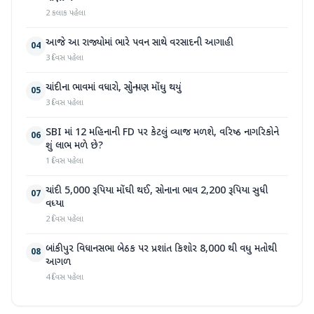
2 કલાક પહેલા
આજે આ રાજ્યોમાં ભારે પવન સાથે વરસાદની આગાહી
04
3 દિવસ પહેલા
ચાંદીના ભાવમાં વધારો, સોનું પણ મોંઘુ થયું
05
3 દિવસ પહેલા
SBI માં 12 મહિનાની FD પર કેટલું વ્યાજ મળશે, વરિષ્ઠ નાગરિકોને
06
શું લાભ મળે છે?
1 દિવસ પહેલા
ચાંદી 5,000 રૂપિયા મોંઘી થઈ, સોનાના ભાવ 2,200 રૂપિયા સુધી
07
વધ્યા
2 દિવસ પહેલા
બાંકીપુર વિધાનસભા બેઠક પર પ્રશાંત કિશોર 8,000 થી વધુ મતોથી
08
આગળ
4 દિવસ પહેલા