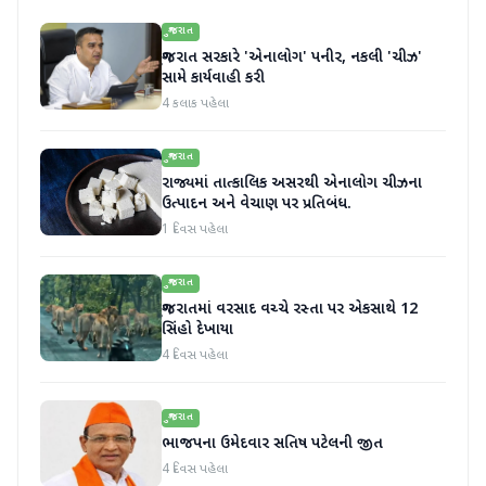
ગુજરાત
ગુજરાત સરકારે 'એનાલોગ' પનીર, નકલી 'ચીઝ'
સામે કાર્યવાહી કરી
4 કલાક પહેલા
ગુજરાત
રાજ્યમાં તાત્કાલિક અસરથી એનાલોગ ચીઝના
ઉત્પાદન અને વેચાણ પર પ્રતિબંધ.
1 દિવસ પહેલા
ગુજરાત
ગુજરાતમાં વરસાદ વચ્ચે રસ્તા પર એકસાથે 12
સિંહો દેખાયા
4 દિવસ પહેલા
ગુજરાત
ભાજપના ઉમેદવાર સતિષ પટેલની જીત
4 દિવસ પહેલા