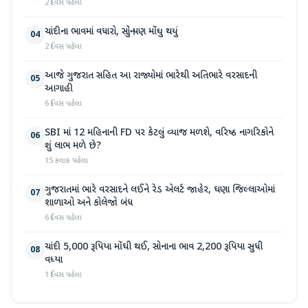
2 દિવસ પહેલા
ચાંદીના ભાવમાં વધારો, સોનું પણ મોંઘુ થયું
04
2 દિવસ પહેલા
આજે ગુજરાત સહિત આ રાજ્યોમાં ભારેથી અતિભારે વરસાદની
05
આગાહી
6 દિવસ પહેલા
SBI માં 12 મહિનાની FD પર કેટલું વ્યાજ મળશે, વરિષ્ઠ નાગરિકોને
06
શું લાભ મળે છે?
15 કલાક પહેલા
ગુજરાતમાં ભારે વરસાદને લઈને રેડ એલર્ટ જાહેર, ઘણા જિલ્લાઓમાં
07
શાળાઓ અને કોલેજો બંધ
6 દિવસ પહેલા
ચાંદી 5,000 રૂપિયા મોંઘી થઈ, સોનાના ભાવ 2,200 રૂપિયા સુધી
08
વધ્યા
1 દિવસ પહેલા