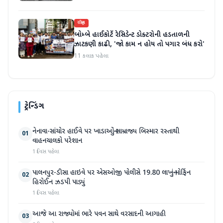
રાષ્ટ્રીય
બોમ્બે હાઈકોર્ટે રેસિડેન્ટ ડોક્ટરોની હડતાળની
ઝાટકણી કાઢી, 'જો કામ ન હોય તો પગાર બંધ કરો'
11 કલાક પહેલા
ટ્રેન્ડિંગ
નેનાવા-સાંચોર હાઈવે પર ખાડાઓનું સામ્રાજ્ય બિસ્માર રસ્તાથી
01
વાહનચાલકો પરેશાન
1 દિવસ પહેલા
પાલનપુર-ડીસા હાઇવે પર એસઓજી પોલીસે 19.80 લાખનું મોર્ફિન
02
હિરોઈન ઝડપી પાડ્યું
1 દિવસ પહેલા
આજે આ રાજ્યોમાં ભારે પવન સાથે વરસાદની આગાહી
03