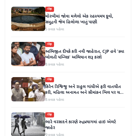
રાષ્ટ્રીય
મોરબીમાં જોવા મળેલો એક રહસ્યમય કૂવો,
સમુદ્રની જેમ હિલોળા ખાતું પાણી
5 કલાક પહેલા
રાષ્ટ્રીય
અભિજીત દીપકે કરી નવી જાહેરાત, CJP હવે 'ક્યા
બોલતી પબ્લિક' અભિયાન શરૂ કરશે
8 કલાક પહેલા
રાષ્ટ્રીય
કિરેન રિજિજુ અને રાહુલ ગાંધીએ ફરી વાતચીત
કરી, મહિલા અનામત અને સીમાંકન બિલ પર ચર્ચા
કરી
8 કલાક પહેલા
રાષ્ટ્રીય
ભારે વરસાદને કારણે રુદ્રપ્રયાગમાં હાઇ એલર્ટ
જાહેર
9 કલાક પહેલા