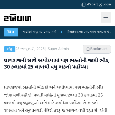
E-Paper
|
Login
લ ગાંધીએ કેન્દ્ર પર પ્રહાર કર્યા
બ્રેકિંગ
●
હિંમતનગરમાં રહસ્યમય વાયરસ કે ચાંદીપુરા? 6
28 જાન્યુઆરી, 2025
|
Super Admin
Bookmark
રાષ્ટ્રીય
પ્રયાગરાજની સાથે અયોધ્યામાં પણ ભક્તોની જામી ભીડ,
30 કલાકમાં 25 લાખથી વધુ ભક્તો પહોંચ્યા
પ્રયાગરાજમાં ભક્તોની ભીડ છે અને અયોધ્યામાં પણ ભક્તોની ભીડ
જોવા મળી રહી છે. મળતી માહિતી મુજબ છેલ્લા 30 કલાકમાં 25
લાખથી વધુ શ્રદ્ધાળુઓ દર્શન માટે અયોધ્યા પહોંચ્યા છે. ભક્તો
રામલલા અને હનુમાનગઢી મંદિરો તરફ જ આગળ વધી રહ્યા છે. એવી