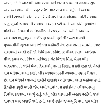
અપેક્ષા છે કે આગામી અમાવસ્યા અને બસંત પંચમીના તહેવાર સુધી
અયોધ્યા ભક્તોથી ભરપૂર રહેશે. પ્રયાગરાજના મહાકુંભને ધ્યાનમાં
રાખીને રાજ્યની યોગી સરકારે પહેલાથી જ અયોધ્યામાં મોટી સંખ્યામાં
શ્રદ્ધાળુઓ આવવાની સંભાવના વ્યક્ત કરી હતી. આ અંગે મુખ્યમંત્રી
યોગી આદિત્યનાથે અધિકારીઓને સ્પષ્ટતા કરી હતી કે અયોધ્યા
આવનારા શ્રદ્ધાળુઓ કોઈ પણ પ્રકારની મુશ્કેલી ઇચ્છતા નથી.
મુખ્યમંત્રીની સૂચના બાદ જિલ્લા વહીવટી તંત્ર દ્વારા સતત ચાંપતી નજર
રાખવામાં આવી રહી છે. ડિવિઝનલ કમિશનર ગૌરવ દયાલ, આઈજી
પ્રવીણ કુમાર અને જિલ્લા મેજિસ્ટ્રેટ ચંદ્ર વિજય સિંહ, મૈહર ભીડ
વ્યવસ્થાપનને લઈને મેળા વિસ્તારોનું સતત નિરીક્ષણ કરી રહ્યા છે. તેઓ
રામ મંદિરમાં સભા કરીને ભીડ વ્યવસ્થાપનની વ્યવસ્થા પણ કરી રહ્યા
છે. રામ મંદિરને ધ્યાનમાં રાખીને સરકારે અયોધ્યામાં રસ્તા પહોળા કર્યા.
દિલ્હીના ડ્યુટી પથની જેમ અયોધ્યામાં પણ કરોડોના ખર્ચે રામપથનું
નિર્માણ કરવામાં આવ્યું હતું, પરંતુ ભીડ શક્યતાની બહાર પહોંચી જતાં
રામપથ પણ ભરાઈ ગયો હતો. આ ઉપરાંત જન્મભૂમિ પથ, રામ મંદિર