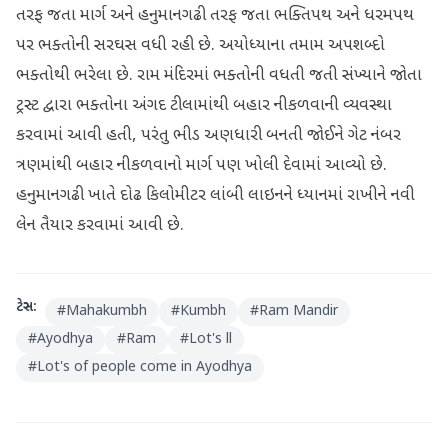
તરફ જતા માર્ગ અને હનુમાનગઢી તરફ જતા ભક્તિપથ અને ધરમપથ
પર ભક્તોની સરઘસ વધી રહી છે. અયોધ્યાના તમામ અપશબ્દો
ભક્તોથી ભરેલા છે. રામ મંદિરમાં ભક્તોની વધતી જતી સંખ્યાને જોતા
ટ્રસ્ટ દ્વારા ભક્તોના અંગદ ટીલામાંથી બહાર નીકળવાની વ્યવસ્થા
કરવામાં આવી હતી, પરંતુ ભીડ અણધારી બનતી જોઈને ગેટ નંબર
ત્રણમાંથી બહાર નીકળવાનો માર્ગ પણ ખોલી દેવામાં આવ્યો છે.
હનુમાનગઢી ખાતે દોઢ કિલોમીટર લાંબી લાઇનને ધ્યાનમાં રાખીને નવી
લેન તૈયાર કરવામાં આવી છે.
ટેગ્સ:
#
Mahakumbh
#
Kumbh
#
Ram Mandir
#
Ayodhya
#
Ram
#
Lot's ll
#
Lot's of people come in Ayodhya