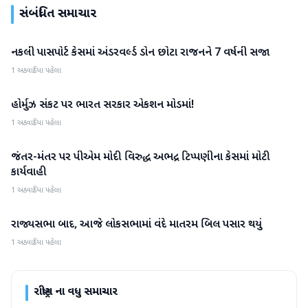
સંબંધિત સમાચાર
નકલી પાસપોર્ટ કેસમાં અંડરવર્લ્ડ ડોન છોટા રાજનને 7 વર્ષની સજા
રાષ્ટ્રીય
1 અઠવાડિયા પહેલા
હોર્મુઝ સંકટ પર ભારત સરકાર એકશન મોડમાં!
રાષ્ટ્રીય
1 અઠવાડિયા પહેલા
જંતર-મંતર પર પીએમ મોદી વિરુદ્ધ અભદ્ર ટિપ્પણીના કેસમાં મોટી
રાષ્ટ્રીય
કાર્યવાહી
1 અઠવાડિયા પહેલા
રાજ્યસભા બાદ, આજે લોકસભામાં વંદે માતરમ બિલ પસાર થયું
રાષ્ટ્રીય
1 અઠવાડિયા પહેલા
રાષ્ટ્રીય
ના વધુ સમાચાર