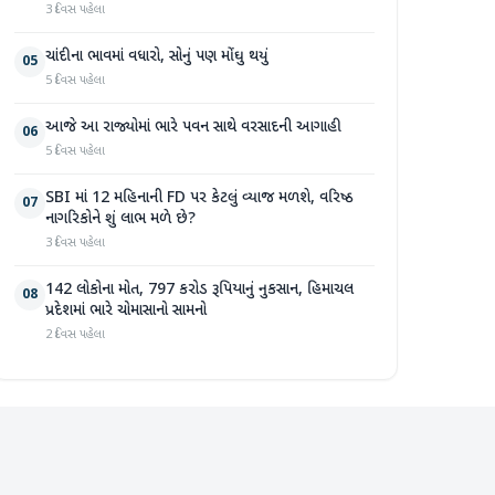
3 દિવસ પહેલા
ચાંદીના ભાવમાં વધારો, સોનું પણ મોંઘુ થયું
05
5 દિવસ પહેલા
આજે આ રાજ્યોમાં ભારે પવન સાથે વરસાદની આગાહી
06
5 દિવસ પહેલા
SBI માં 12 મહિનાની FD પર કેટલું વ્યાજ મળશે, વરિષ્ઠ
07
નાગરિકોને શું લાભ મળે છે?
3 દિવસ પહેલા
142 લોકોના મોત, 797 કરોડ રૂપિયાનું નુકસાન, હિમાચલ
08
પ્રદેશમાં ભારે ચોમાસાનો સામનો
2 દિવસ પહેલા