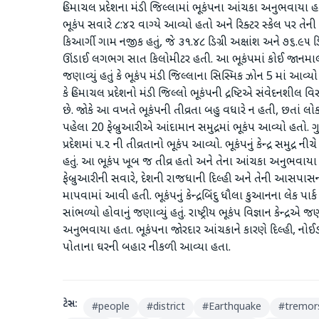
હિમાચલ પ્રદેશના મંડી જિલ્લામાં ભૂકંપના આંચકા અનુભવાયા 
ભૂકંપ સવારે ૮:૪૨ વાગ્યે આવ્યો હતો અને રિક્ટર સ્કેલ પર તેની તીવ
કિઆર્ગી ગામ નજીક હતું, જે ૩૧.૪૮ ડિગ્રી અક્ષાંશ અને ૭૬.૯૫ 
ઊંડાઈ લગભગ સાત કિલોમીટર હતી. આ ભૂકંપમાં કોઈ જાનમ
જણાવ્યું હતું કે ભૂકંપ મંડી જિલ્લાના સિસ્મિક ઝોન 5 માં 
કે હિમાચલ પ્રદેશનો મંડી જિલ્લો ભૂકંપની દ્રષ્ટિએ સંવેદનશીલ 
છે. જોકે આ વખતે ભૂકંપની તીવ્રતા બહુ વધારે ન હતી, છતાં 
પહેલા 20 ફેબ્રુઆરીએ આંદામાન સમુદ્રમાં ભૂકંપ આવ્યો હતો. 
પ્રદેશમાં ૫.૨ ની તીવ્રતાનો ભૂકંપ આવ્યો. ભૂકંપનું કેન્દ્ર સમુદ્ર
હતું. આ ભૂકંપ ખૂબ જ તીવ્ર હતો અને તેના આંચકા અનુભવાયા
ફેબ્રુઆરીની સવારે, દેશની રાજધાની દિલ્હી અને તેની આસપાસન
માપવામાં આવી હતી. ભૂકંપનું કેન્દ્રબિંદુ ધૌલા કુઆનના લેક પા
સાંભળ્યો હોવાનું જણાવ્યું હતું. રાષ્ટ્રીય ભૂકંપ વિજ્ઞાન કેન્દ્ર
અનુભવાયા હતા. ભૂકંપના જોરદાર આંચકાને કારણે દિલ્હી, નોઈડ
પોતાના ઘરની બહાર નીકળી આવ્યા હતા.
ટેગ્સ:
#
people
#
district
#
Earthquake
#
tremor