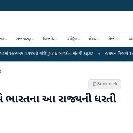
રાત
રાજકારણ
બિઝનેસ
સ્પોર્ટ્સ
હેલ્થ
ગેજેટ
અન
ાયરસ કે ચાંદીપુરા? 6 બાળકોના મોતથી ફફડાટ
●
હવામાન વિભાગે 18 રાજ્યો માટે ભા
ી
Bookmark
ે ભારતના આ રાજ્યની ધરતી