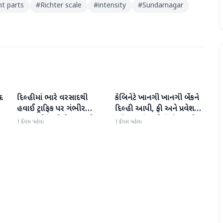
nt parts
#
Richter scale
#
intensity
#
Sundarnagar
દ
દિલ્હીમાં ભારે વરસાદથી
કેબિનેટે ખાનગી ખાનગી બેંકને
રાષ્ટ્રીય
રાષ્ટ્રીય
હવાઈ ટ્રાફિક પર ગંભીર
દિલ્હી આપી, ફી અને પ્રવેશ
અસર; ઈન્ડિગોએ મુસાફરો
માટે નવા નિયમો વિશે જાણો
1 દિવસ પહેલા
1 દિવસ પહેલા
માટે એડવાઈઝરી જાહેર કરી