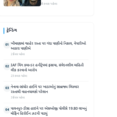
આરોપીને સાત મહિનાથી ફરાર
4 કલાક પહેલા
રહ્યા બાદ ધરપકડ કરવામાં
આવી
ટ્રેન્ડિંગ
ખીમાણામાં જાહેર રસ્તા પર ગંદા પાણીનો નિકાલ, વેપારીઓ
01
આકરા પાણીએ
2 દિવસ પહેલા
IAF વિંગ કમાન્ડર હનીટ્રેપમાં ફસાયા, સંવેદનશીલ માહિતી
02
લીક કરવાનો આરોપ
23 કલાક પહેલા
નેનાવા-સાંચોર હાઈવે પર ખાડાઓનું સામ્રાજ્ય બિસ્માર
03
રસ્તાથી વાહનચાલકો પરેશાન
3 દિવસ પહેલા
પાલનપુર-ડીસા હાઇવે પર એસઓજી પોલીસે 19.80 લાખનું
04
મોર્ફિન હિરોઈન ઝડપી પાડ્યું