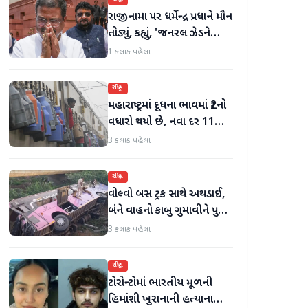
રાજીનામા પર ધર્મેન્દ્ર પ્રધાને મૌન
તોડ્યું, કહ્યું, 'જનરલ ઝેડને
ગેરમાર્ગે દોરવાનો પ્રયાસ
1 કલાક પહેલા
કરવામાં આવ્યો, મારા માટે પદ
મહત્વનું નથી'
રાષ્ટ્રીય
મહારાષ્ટ્રમાં દૂધના ભાવમાં ₹2નો
વધારો થયો છે, નવા દર 11
ઓગસ્ટથી અમલમાં
3 કલાક પહેલા
રાષ્ટ્રીય
વોલ્વો બસ ટ્રક સાથે અથડાઈ,
બંને વાહનો કાબુ ગુમાવીને પુલ
પરથી પડી ગયા, 40 મુસાફરો
3 કલાક પહેલા
ઘાયલ
રાષ્ટ્રીય
ટોરોન્ટોમાં ભારતીય મૂળની
હિમાંશી ખુરાનાની હત્યાના