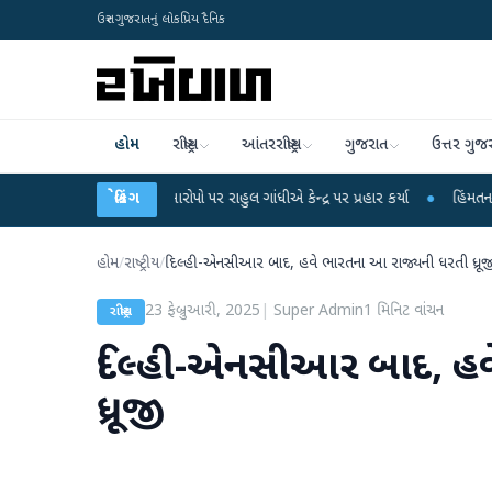
ઉત્તર ગુજરાતનું લોકપ્રિય દૈનિક
હોમ
રાષ્ટ્રીય
આંતરરાષ્ટ્રીય
ગુજરાત
ઉત્તર ગુજ
ષા લીકના આરોપો પર રાહુલ ગાંધીએ કેન્દ્ર પર પ્રહાર કર્યા
બ્રેકિંગ
●
હિંમતનગરમાં રહસ્યમય વ
હોમ
/
રાષ્ટ્રીય
/
દિલ્હી-એનસીઆર બાદ, હવે ભારતના આ રાજ્યની ધરતી ધ્રૂજ
23 ફેબ્રુઆરી, 2025
|
Super Admin
1
મિનિટ વાંચન
રાષ્ટ્રીય
દિલ્હી-એનસીઆર બાદ, હવ
ધ્રૂજી