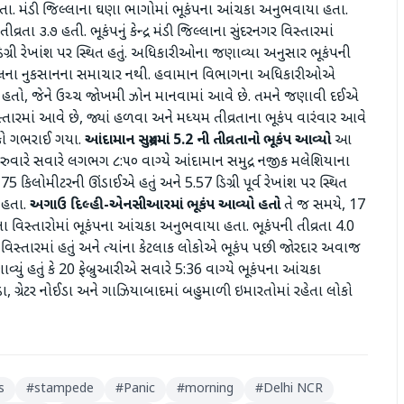
હતા. મંડી જિલ્લાના ઘણા ભાગોમાં ભૂકંપના આંચકા અનુભવાયા હતા.
્રતા ૩.૭ હતી. ભૂકંપનું કેન્દ્ર મંડી જિલ્લાના સુંદરનગર વિસ્તારમાં
ડિગ્રી રેખાંશ પર સ્થિત હતું. અધિકારીઓના જણાવ્યા અનુસાર ભૂકંપની
ાલના નુકસાનના સમાચાર નથી. હવામાન વિભાગના અધિકારીઓએ
આવ્યો હતો, જેને ઉચ્ચ જોખમી ઝોન માનવામાં આવે છે. તમને જણાવી દઈએ
વિસ્તારમાં આવે છે, જ્યાં હળવા અને મધ્યમ તીવ્રતાના ભૂકંપ વારંવાર આવે
લોકો ગભરાઈ ગયા.
આંદામાન સમુદ્રમાં 5.2 ની તીવ્રતાનો ભૂકંપ આવ્યો
આ
ગુરુવારે સવારે લગભગ ૮:૫૦ વાગ્યે આંદામાન સમુદ્ર નજીક મલેશિયાના
 નીચે 75 કિલોમીટરની ઊંડાઈએ હતું અને 5.57 ડિગ્રી પૂર્વ રેખાંશ પર સ્થિત
 હતા.
અગાઉ દિલ્હી-એનસીઆરમાં ભૂકંપ આવ્યો હતો
તે જ સમયે, 17
ા વિસ્તારોમાં ભૂકંપના આંચકા અનુભવાયા હતા. ભૂકંપની તીવ્રતા 4.0
ર્ક વિસ્તારમાં હતું અને ત્યાંના કેટલાક લોકોએ ભૂકંપ પછી જોરદાર અવાજ
એ જણાવ્યું હતું કે 20 ફેબ્રુઆરીએ સવારે 5:36 વાગ્યે ભૂકંપના આંચકા
ા, ગ્રેટર નોઈડા અને ગાઝિયાબાદમાં બહુમાળી ઇમારતોમાં રહેતા લોકો
s
#
stampede
#
Panic
#
morning
#
Delhi NCR