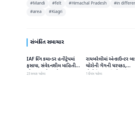
#
Mandi
#
felt
#
Himachal Pradesh
#
in differe
#
area
#
Kiagri
સંબંધિત સમાચાર
IAF વિંગ કમાન્ડર હનીટ્રેપમાં
રાયબરેલીમાં એન્કાઉન્ટર બા
રાષ્ટ્રીય
રાષ્ટ્રીય
ફસાયા, સંવેદનશીલ માહિતી
ચોરોની ગેંગની ધરપકડ,
લીક કરવાનો આરોપ
પોલીસે 12.4 કિલો ચાંદીના
23 કલાક પહેલા
1 દિવસ પહેલા
દાગીના જપ્ત કર્યા