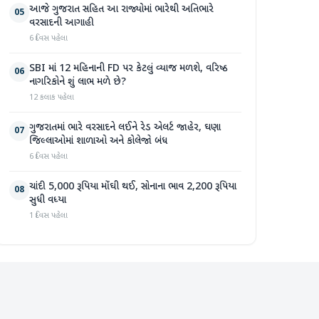
આજે ગુજરાત સહિત આ રાજ્યોમાં ભારેથી અતિભારે
05
વરસાદની આગાહી
6 દિવસ પહેલા
SBI માં 12 મહિનાની FD પર કેટલું વ્યાજ મળશે, વરિષ્ઠ
06
નાગરિકોને શું લાભ મળે છે?
12 કલાક પહેલા
ગુજરાતમાં ભારે વરસાદને લઈને રેડ એલર્ટ જાહેર, ઘણા
07
જિલ્લાઓમાં શાળાઓ અને કોલેજો બંધ
6 દિવસ પહેલા
ચાંદી 5,000 રૂપિયા મોંઘી થઈ, સોનાના ભાવ 2,200 રૂપિયા
08
સુધી વધ્યા
1 દિવસ પહેલા