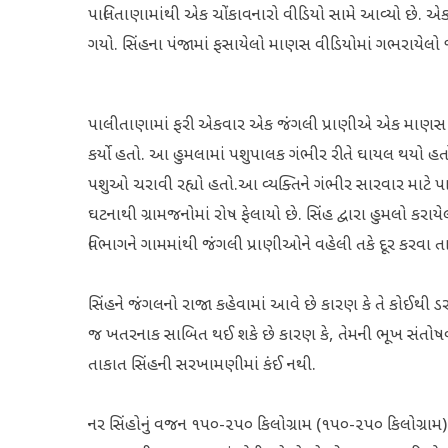
પાલિતાણામાંથી એક ચોંકાવનારો વીડિયો સામે આવ્યો છે. એક
ગયો. સિંહના પંજામાં ફસાયેલો માણસ વીડિયોમાં ગભરાયેલો 
પાલીતાણામાં ફરી એકવાર એક જંગલી પ્રાણીએ એક માણસ પર હ
કર્યો હતો. આ હુમલામાં પશુપાલક ગંભીર રીતે ઘાયલ થયો હતો
પશુઓ ચરાવી રહ્યો હતો.આ વ્યક્તિને ગંભીર સારવાર માટે 
ઘટનાથી ગ્રામજનોમાં રોષ ફેલાયો છે. સિંહ દ્વારા હુમલો 
વિભાગને ગામમાંથી જંગલી પ્રાણીઓને વહેલી તકે દૂર કરવા ત
સિંહને જંગલનો રાજા કહેવામાં આવે છે કારણ કે તે કોઈથી ડરત
જ ખતરનાક સાબિત થઈ શકે છે કારણ કે, તેમની ભૂખ સંતોષવા
તાકાત સિંહની સરખામણીમાં કંઈ નથી.
નર સિંહોનું વજન ૧૫૦-૨૫૦ કિલોગ્રામ (૧૫૦-૨૫૦ કિલોગ્રામ