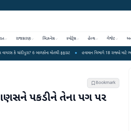
રાત
રાજકારણ
બિઝનેસ
સ્પોર્ટ્સ
હેલ્થ
ગેજેટ
અન
પુરા? 6 બાળકોના મોતથી ફફડાટ
●
હવામાન વિભાગે 18 રાજ્યો માટે ભારે વરસાદની ચે
Bookmark
 માણસને પકડીને તેના પગ પર