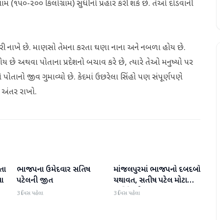
મ (૧૫૦-૨૦૦ કિલોગ્રામ) સુધીનો પ્રહાર કરી શકે છે. તેઓ દોડવાની
ારી નાખે છે. માણસો તેમના કરતા ઘણા નાના અને નબળા હોય છે.
ા હોય છે અથવા પોતાના પ્રદેશનો બચાવ કરે છે, ત્યારે તેઓ મનુષ્યો પર
 પોતાનો જીવ ગુમાવ્યો છે. કેદમાં ઉછરેલા સિંહો પણ સંપૂર્ણપણે
ત અંતર રાખો.
તા
ભાજપના ઉમેદવાર સતિષ
માંજલપુરમાં ભાજપનો દબદબો
ગુજરાત
ગુજરાત
યા
પટેલની જીત
યથાવત, સતીષ પટેલ મોટા
માર્જિનથી આગળ
3 દિવસ પહેલા
3 દિવસ પહેલા