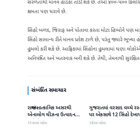
સરળતાથી માનવ હાડકાં તોડી શકે છે. તેઓ ૪૦૦-૫૦૦ કિલોગ્રા
ક્ષમતા પણ ધરાવે છે.
સિંહો બળદ, જિરાફ અને પોતાના કરતા મોટા હિપ્પોને પણ મ
સિંહો સામાન્ય રીતે માનવ પ્રદેશ ટાળે છે, પરંતુ જ્યારે ભૂખ્ય
હુમલો કરી શકે છે. આફ્રિકામાં સિંહોના હુમલામાં ઘણા લોકોએ
અનિયંત્રિત અને ખતરનાક બની શકે છે. તેથી, તેમનાથી સુરક્ષિ
સંબંધિત સમાચાર
રાજ્યમાં તાત્કાલિક અસરથી
ગુજરાતમાં વરસાદ વચ્ચે રસ્
ગુજરાત
ગુજરાત
એનાલોગ ચીઝના ઉત્પાદન
પર એકસાથે 12 સિંહો દેખા
અને વેચાણ પર પ્રતિબંધ.
10 કલાક પહેલા
3 દિવસ પહેલા