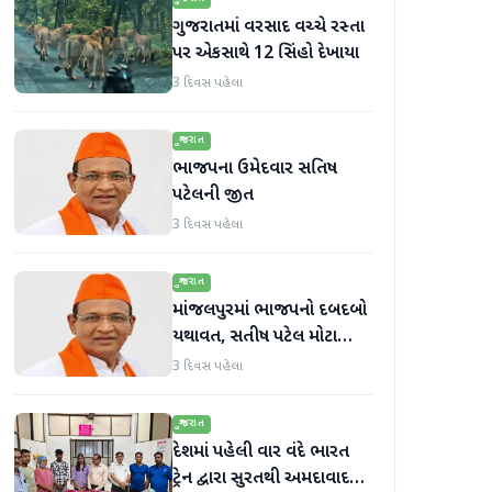
ગુજરાતમાં વરસાદ વચ્ચે રસ્તા
પર એકસાથે 12 સિંહો દેખાયા
3 દિવસ પહેલા
ગુજરાત
ભાજપના ઉમેદવાર સતિષ
પટેલની જીત
3 દિવસ પહેલા
ગુજરાત
માંજલપુરમાં ભાજપનો દબદબો
યથાવત, સતીષ પટેલ મોટા
માર્જિનથી આગળ
3 દિવસ પહેલા
ગુજરાત
દેશમાં પહેલી વાર વંદે ભારત
ટ્રેન દ્વારા સુરતથી અમદાવાદ