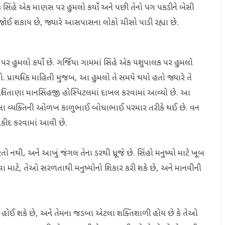
 સિંહે એક માણસ પર હુમલો કર્યો અને પછી તેનો પગ પકડીને બેસી
જોઈ શકાય છે, જ્યારે આસપાસના લોકો ચીસો પાડી રહ્યા છે.
ુમલો કર્યો છે. ગર્જિયા ગામમાં સિંહે એક પશુપાલક પર હુમલો
. પ્રાથમિક માહિતી મુજબ, આ હુમલો તે સમયે થયો હતો જ્યારે તે
પાલિતાણા માનસિંહજી હોસ્પિટલમાં દાખલ કરવામાં આવ્યો છે. આ
કરાયેલા વ્યક્તિની ઓળખ કાળુભાઈ બોઘાભાઈ પરમાર તરીકે થઈ છે. વન
ાકીદ કરવામાં આવી છે.
ો નથી, અને આખું જંગલ તેના ડરથી ધ્રૂજે છે. સિંહો મનુષ્યો માટે ખૂબ
 માટે, તેઓ સરળતાથી મનુષ્યોનો શિકાર કરી શકે છે, અને માનવીની
) હોઈ શકે છે, અને તેમના જડબા એટલા શક્તિશાળી હોય છે કે તેઓ