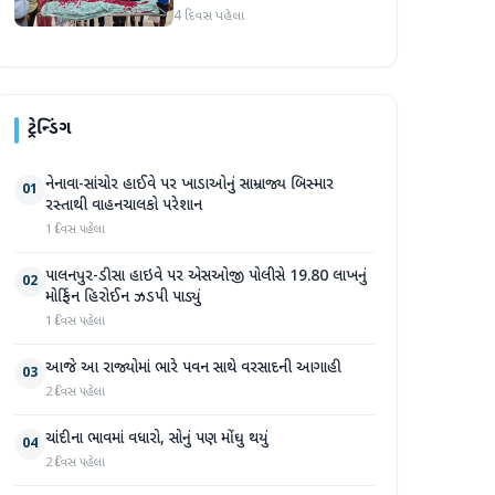
હૃદય પહોંચાડવામાં આવ્યું
4 દિવસ પહેલા
ટ્રેન્ડિંગ
નેનાવા-સાંચોર હાઈવે પર ખાડાઓનું સામ્રાજ્ય બિસ્માર
01
રસ્તાથી વાહનચાલકો પરેશાન
1 દિવસ પહેલા
પાલનપુર-ડીસા હાઇવે પર એસઓજી પોલીસે 19.80 લાખનું
02
મોર્ફિન હિરોઈન ઝડપી પાડ્યું
1 દિવસ પહેલા
આજે આ રાજ્યોમાં ભારે પવન સાથે વરસાદની આગાહી
03
2 દિવસ પહેલા
ચાંદીના ભાવમાં વધારો, સોનું પણ મોંઘુ થયું
04
2 દિવસ પહેલા