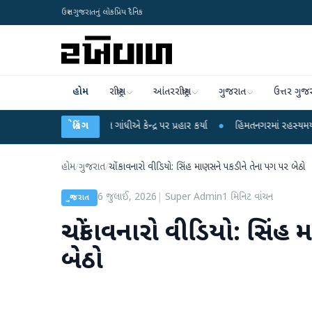
ઉત્તર ગુજરાતનું લોકપ્રિય દૈનિક
હોમ
રાષ્ટ્રીય
આંતરરાષ્ટ્રીય
ગુજરાત
ઉત્તર ગુજ
 પર રાહુલ ગાંધીએ કેન્દ્ર પર પ્રહાર કર્યા
બ્રેકિંગ
●
હિંમતનગરમાં રહસ્યમય વાયરસ કે ચાંદી
હોમ
/
ગુજરાત
/
ચોંકાવનારો વીડિયો: સિંહ માણસને પકડીને તેના પગ પર બેઠો
6 જુલાઈ, 2026
|
Super Admin
1
મિનિટ વાંચન
ગુજરાત
ચોંકાવનારો વીડિયો: સિંહ
બેઠો