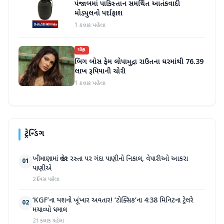
પંજાબમાં પાકિસ્તાન સમર્થિત આતંકવાદી
મોડ્યુલનો પર્દાફાશ
1 કલાક પહેલા
રાષ્ટ્રીય
બિગ બોસ ફેમ લોપામુદ્રા રાઉતના ઘરમાંથી 76.39
લાખ રૂપિયાની ચોરી
1 કલાક પહેલા
ટ્રેન્ડિંગ
ખીમાણામાં જાહેર રસ્તા પર ગંદા પાણીનો નિકાલ, વેપારીઓ આકરા
01
પાણીએ
2 દિવસ પહેલા
‘KGF’ના યશનો ખૂંખાર અવતાર! ‘ટોક્સિક’ના 4:38 મિનિટના ટ્રેલરે
02
મચાવ્યો ધમાલ
21 કલાક પહેલા