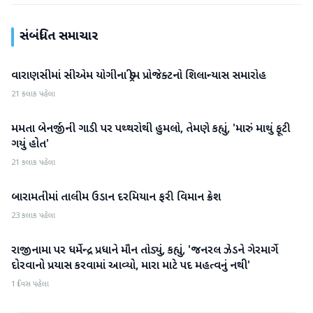
સંબંધિત સમાચાર
વારાણસીમાં સીએમ યોગીના ડ્રીમ પ્રોજેક્ટનો શિલાન્યાસ સમારોહ
રાષ્ટ્રીય
21 કલાક પહેલા
મમતા બેનર્જીની ગાડી પર પથ્થરોથી હુમલો, તેમણે કહ્યું, 'મારું માથું ફૂટી
રાષ્ટ્રીય
ગયું હોત'
21 કલાક પહેલા
બારામતીમાં તાલીમ ઉડાન દરમિયાન ફરી વિમાન ક્રેશ
રાષ્ટ્રીય
23 કલાક પહેલા
રાજીનામા પર ધર્મેન્દ્ર પ્રધાને મૌન તોડ્યું, કહ્યું, 'જનરલ ઝેડને ગેરમાર્ગે
રાષ્ટ્રીય
દોરવાનો પ્રયાસ કરવામાં આવ્યો, મારા માટે પદ મહત્વનું નથી'
1 દિવસ પહેલા