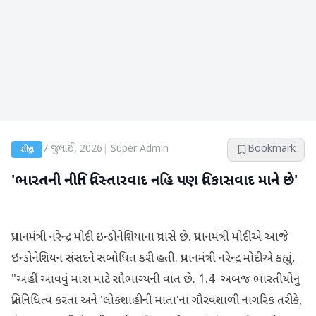
7 જુલાઈ, 2026
|
Super Admin
Bookmark
રાષ્ટ્રીય
'ભારતની નીતિ વિસ્તારવાદ નહિ પણ વિકાસવાદ માને છે'
પ્રધાનમંત્રી નરેન્દ્ર મોદી ઇન્ડોનેશિયાના પ્રવાસે છે. પ્રધાનમંત્રી મોદીએ આજે ​​
ઇન્ડોનેશિયન સંસદને સંબોધિત કરી હતી. પ્રધાનમંત્રી નરેન્દ્ર મોદીએ કહ્યું,
"અહીં આવવું મારા માટે સૌભાગ્યની વાત છે. 1.4 અબજ ભારતીયોનું
પ્રતિનિધિત્વ કરતા અને 'લોકશાહીની માતા'ના ગૌરવશાળી નાગરિક તરીકે,