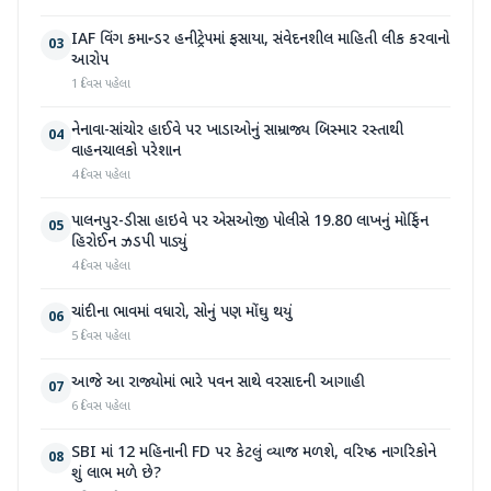
IAF વિંગ કમાન્ડર હનીટ્રેપમાં ફસાયા, સંવેદનશીલ માહિતી લીક કરવાનો
03
આરોપ
1 દિવસ પહેલા
નેનાવા-સાંચોર હાઈવે પર ખાડાઓનું સામ્રાજ્ય બિસ્માર રસ્તાથી
04
વાહનચાલકો પરેશાન
4 દિવસ પહેલા
પાલનપુર-ડીસા હાઇવે પર એસઓજી પોલીસે 19.80 લાખનું મોર્ફિન
05
હિરોઈન ઝડપી પાડ્યું
4 દિવસ પહેલા
ચાંદીના ભાવમાં વધારો, સોનું પણ મોંઘુ થયું
06
5 દિવસ પહેલા
આજે આ રાજ્યોમાં ભારે પવન સાથે વરસાદની આગાહી
07
6 દિવસ પહેલા
SBI માં 12 મહિનાની FD પર કેટલું વ્યાજ મળશે, વરિષ્ઠ નાગરિકોને
08
શું લાભ મળે છે?