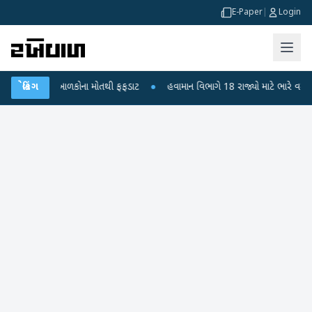
E-Paper
|
Login
ુરા? 6 બાળકોના મોતથી ફફડાટ
બ્રેકિંગ
●
હવામાન વિભાગે 18 રાજ્યો માટે ભારે વરસાદની ચેત