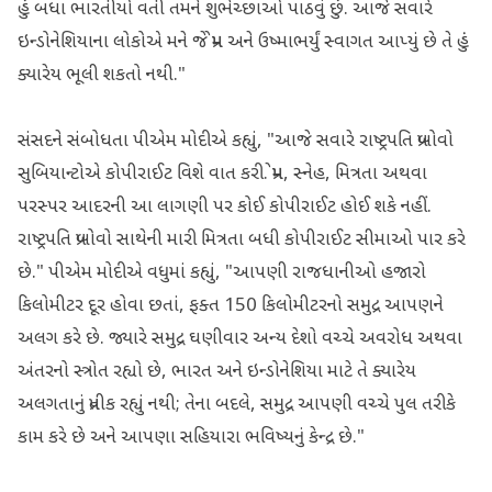
હું બધા ભારતીયો વતી તમને શુભેચ્છાઓ પાઠવું છું. આજે સવારે
ઇન્ડોનેશિયાના લોકોએ મને જે પ્રેમ અને ઉષ્માભર્યું સ્વાગત આપ્યું છે તે હું
ક્યારેય ભૂલી શકતો નથી."
સંસદને સંબોધતા પીએમ મોદીએ કહ્યું, "આજે સવારે રાષ્ટ્રપતિ પ્રબોવો
સુબિયાન્ટોએ કોપીરાઈટ વિશે વાત કરી. પ્રેમ, સ્નેહ, મિત્રતા અથવા
પરસ્પર આદરની આ લાગણી પર કોઈ કોપીરાઈટ હોઈ શકે નહીં.
રાષ્ટ્રપતિ પ્રબોવો સાથેની મારી મિત્રતા બધી કોપીરાઈટ સીમાઓ પાર કરે
છે." પીએમ મોદીએ વધુમાં કહ્યું, "આપણી રાજધાનીઓ હજારો
કિલોમીટર દૂર હોવા છતાં, ફક્ત 150 કિલોમીટરનો સમુદ્ર આપણને
અલગ કરે છે. જ્યારે સમુદ્ર ઘણીવાર અન્ય દેશો વચ્ચે અવરોધ અથવા
અંતરનો સ્ત્રોત રહ્યો છે, ભારત અને ઇન્ડોનેશિયા માટે તે ક્યારેય
અલગતાનું પ્રતીક રહ્યું નથી; તેના બદલે, સમુદ્ર આપણી વચ્ચે પુલ તરીકે
કામ કરે છે અને આપણા સહિયારા ભવિષ્યનું કેન્દ્ર છે."