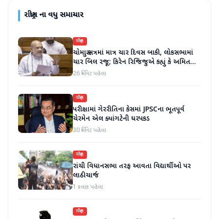
રાષ્ટ્રીય
ના વધુ સમાચાર
રાષ્ટ્રીય
ચોમાસુ સત્રમાં માત્ર ચાર દિવસ બાકી, લોકસભામાં
ચાર બિલ રજૂ; કિરેન રિજિજુએ કહ્યું કે અમિત
શાહ ચર્ચા પછી જવાબ આપશે
26 મિનિટ પહેલા
રાષ્ટ્રીય
પરીક્ષામાં ગેરરીતિના કેસમાં JPSCના ભૂતપૂર્વ
ચેરમેન એલ ક્યાંગટેની ધરપકડ
30 મિનિટ પહેલા
રાષ્ટ્રીય
રાંચી વિધાનસભા તરફ આવતા વિદ્યાર્થીઓ પર
લાઠીચાર્જ
1 કલાક પહેલા
રાષ્ટ્રીય