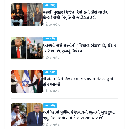
આંતરરાષ્ટ્રીય
પદ્મશ્રી પુરસ્કાર વિજેતા રેમો ફર્નાન્ડીસે લાઇવ
કોન્સર્ટમાંથી નિવૃત્તિની જાહેરાત કરી
1 દિવસ પહેલા
આંતરરાષ્ટ્રીય
આપણી પાસે શસ્ત્રોનો "વિશાળ ભંડાર" છે, ઈરાન
"ગરીબ" છે, ટ્રમ્પનું નિવેદન
1 દિવસ પહેલા
આંતરરાષ્ટ્રીય
પીએમ મોદીને ઇઝરાયલી વડાપ્રધાન નેતન્યાહૂનો
ફોન આવ્યો
1 દિવસ પહેલા
આંતરરાષ્ટ્રીય
અમેરિકામાં મુસ્લિમ ઉમેદવારની જીતથી ખુશ ટ્રમ્પ,
કહ્યું, 'આ અમારા માટે સારા સમાચાર છે'
2 દિવસ પહેલા