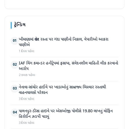
ટ્રેન્ડિંગ
ખીમાણામાં જાહેર રસ્તા પર ગંદા પાણીનો નિકાલ, વેપારીઓ આકરા
01
પાણીએ
1 દિવસ પહેલા
IAF વિંગ કમાન્ડર હનીટ્રેપમાં ફસાયા, સંવેદનશીલ માહિતી લીક કરવાનો
02
આરોપ
2 કલાક પહેલા
નેનાવા-સાંચોર હાઈવે પર ખાડાઓનું સામ્રાજ્ય બિસ્માર રસ્તાથી
03
વાહનચાલકો પરેશાન
3 દિવસ પહેલા
પાલનપુર-ડીસા હાઇવે પર એસઓજી પોલીસે 19.80 લાખનું મોર્ફિન
04
હિરોઈન ઝડપી પાડ્યું
3 દિવસ પહેલા