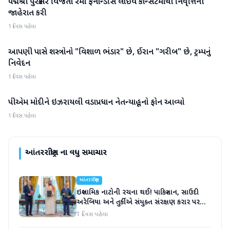
પદ્મશ્રી પુરસ્કાર વિજેતા રેમો ફર્નાન્ડીસે લાઇવ કોન્સર્ટમાંથી નિવૃત્તિની
આંતરરાષ્ટ્રીય
જાહેરાત કરી
1 દિવસ પહેલા
આપણી પાસે શસ્ત્રોનો "વિશાળ ભંડાર" છે, ઈરાન "ગરીબ" છે, ટ્રમ્પનું
આંતરરાષ્ટ્રીય
નિવેદન
1 દિવસ પહેલા
પીએમ મોદીને ઇઝરાયલી વડાપ્રધાન નેતન્યાહૂનો ફોન આવ્યો
આંતરરાષ્ટ્રીય
1 દિવસ પહેલા
આંતરરાષ્ટ્રીય
ના વધુ સમાચાર
આંતરરાષ્ટ્રીય
ઇસ્લામિક નાટોની રચના થઈ! પાકિસ્તાન, સાઉદી
અરેબિયા અને તુર્કીએ સંયુક્ત સંરક્ષણ કરાર પર
હસ્તાક્ષર
1 દિવસ પહેલા