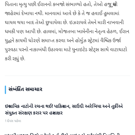
પિતાના મૃત્યુ પછી ઈરાનનો કબજો સંભાળ્યો હતો, તેઓ હજુ સુધી
જાહેરમાં દેખાયા નથી. માનવામાં આવે છે કે તે જ હવાઈ હુમલામાં
ઘાયલ થયા બાદ તેઓ છુપાયેલા છે. ઇઝરાયલે તેમને મારી નાખવાની
ધમકી પણ આપી છે. હાલમાં, મોજતબા ખામેનીના નેતૃત્વ હેઠળ, ઈરાન
યુદ્ધને કાયમી ધોરણે સમાપ્ત કરવા અને હોર્મુઝ સ્ટ્રેટમાં વૈશ્વિક ઉર્જા
પુરવઠા પરનો નાકાબંધી ઉઠાવવા માટે યુનાઇટેડ સ્ટેટ્સ સાથે વાટાઘાટો
કરી રહ્યું છે.
સંબંધિત સમાચાર
ઇસ્લામિક નાટોની રચના થઈ! પાકિસ્તાન, સાઉદી અરેબિયા અને તુર્કીએ
આંતરરાષ્ટ્રીય
સંયુક્ત સંરક્ષણ કરાર પર હસ્તાક્ષર
1 દિવસ પહેલા