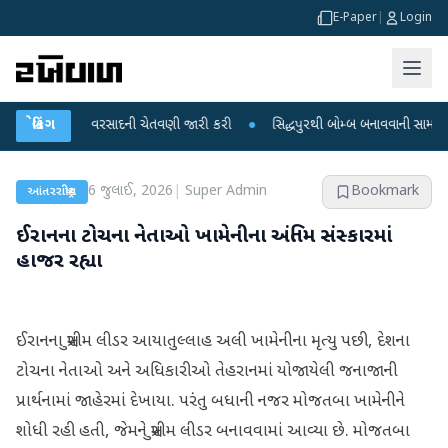
E-Paper
|
Login
માટે ભારે વરસાદની ચેતવણી જારી કરી
બ્રેકિંગ
●
સિદ્ધપુરથી બોમ્બ બનાવવાની સામગ્રી સાથે જ
6 જુલાઈ, 2026
|
Super Admin
Bookmark
આંતરરાષ્ટ્રીય
ઈરાનના ટોચના નેતાઓ ખામેનીના અંતિમ સંસ્કારમાં
હાજર રહ્યા
ઈરાનના સુપ્રીમ લીડર આયાતુલ્લાહ અલી ખામેનીના મૃત્યુ પછી, દેશના
ટોચના નેતાઓ અને અધિકારીઓ તેહરાનમાં યોજાયેલી જનાજાની
પ્રાર્થનામાં જાહેરમાં દેખાયા. પરંતુ બધાની નજર મોજતબા ખામેનીને
શોધી રહી હતી, જેમને સુપ્રીમ લીડર બનાવવામાં આવ્યા છે. મોજતબા