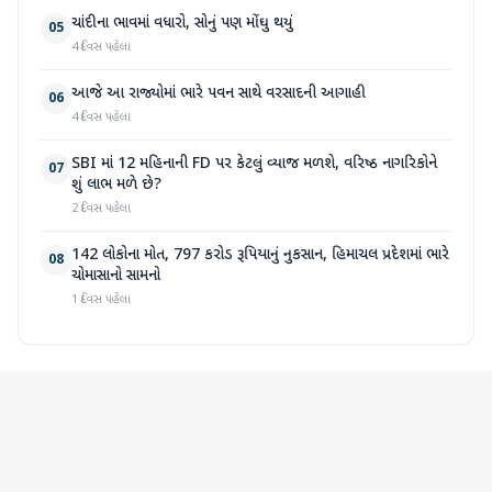
ચાંદીના ભાવમાં વધારો, સોનું પણ મોંઘુ થયું
05
4 દિવસ પહેલા
આજે આ રાજ્યોમાં ભારે પવન સાથે વરસાદની આગાહી
06
4 દિવસ પહેલા
SBI માં 12 મહિનાની FD પર કેટલું વ્યાજ મળશે, વરિષ્ઠ નાગરિકોને
07
શું લાભ મળે છે?
2 દિવસ પહેલા
142 લોકોના મોત, 797 કરોડ રૂપિયાનું નુકસાન, હિમાચલ પ્રદેશમાં ભારે
08
ચોમાસાનો સામનો
1 દિવસ પહેલા