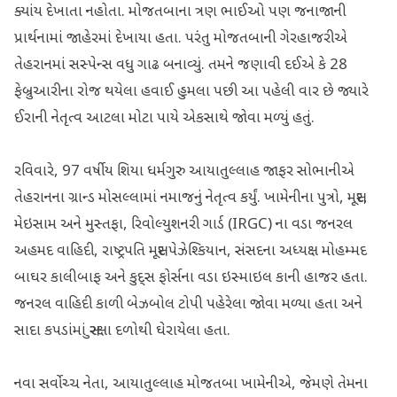
ક્યાંય દેખાતા નહોતા. મોજતબાના ત્રણ ભાઈઓ પણ જનાજાની
પ્રાર્થનામાં જાહેરમાં દેખાયા હતા. પરંતુ મોજતબાની ગેરહાજરીએ
તેહરાનમાં સસ્પેન્સ વધુ ગાઢ બનાવ્યું. તમને જણાવી દઈએ કે 28
ફેબ્રુઆરીના રોજ થયેલા હવાઈ હુમલા પછી આ પહેલી વાર છે જ્યારે
ઈરાની નેતૃત્વ આટલા મોટા પાયે એકસાથે જોવા મળ્યું હતું.
રવિવારે, 97 વર્ષીય શિયા ધર્મગુરુ આયાતુલ્લાહ જાફર સોભાનીએ
તેહરાનના ગ્રાન્ડ મોસલ્લામાં નમાજનું નેતૃત્વ કર્યું. ખામેનીના પુત્રો, મસૂદ,
મેઇસામ અને મુસ્તફા, રિવોલ્યુશનરી ગાર્ડ (IRGC) ના વડા જનરલ
અહમદ વાહિદી, રાષ્ટ્રપતિ મસૂદ પેઝેશ્કિયાન, સંસદના અધ્યક્ષ મોહમ્મદ
બાઘર કાલીબાફ અને કુદ્સ ફોર્સના વડા ઇસ્માઇલ કાની હાજર હતા.
જનરલ વાહિદી કાળી બેઝબોલ ટોપી પહેરેલા જોવા મળ્યા હતા અને
સાદા કપડાંમાં સુરક્ષા દળોથી ઘેરાયેલા હતા.
નવા સર્વોચ્ચ નેતા, આયાતુલ્લાહ મોજતબા ખામેનીએ, જેમણે તેમના